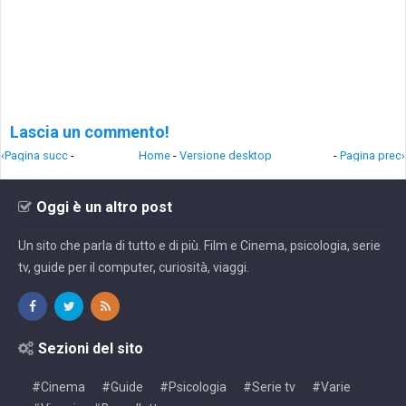
Lascia un commento!
‹Pagina succ
-
Home
-
Versione desktop
-
Pagina prec›
Oggi è un altro post
Un sito che parla di tutto e di più. Film e Cinema, psicologia, serie
tv, guide per il computer, curiosità, viaggi.
Sezioni del sito
#Cinema
#Guide
#Psicologia
#Serie tv
#Varie