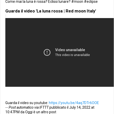
Come mai la luna è rossa? Eclissi lunare? #moon #eclipse
Guarda il video 'La luna rossa | Red moon Italy'
:
Guarda il video su youtube:
https://youtu.be/4aq7DTr6OOE
--
Post automatico via IFTTT
pubblicato il July 14, 2022 at
10:47PM da Oggi è un altro post