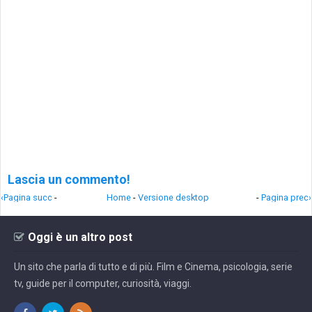
Lascia un commento!
‹Pagina succ
-
Home
-
Versione desktop
-
Pagina prec›
Oggi è un altro post
Un sito che parla di tutto e di più. Film e Cinema, psicologia, serie
tv, guide per il computer, curiosità, viaggi.