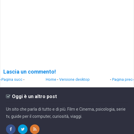
Lascia un commento!
‹Pagina succ
-
Home
-
Versione desktop
-
Pagina prec›
Oggi è un altro post
Un sito che parla di tutto e di più. Film e Cinema, psicologia, serie
tv, guide per il computer, curiosità, viaggi.