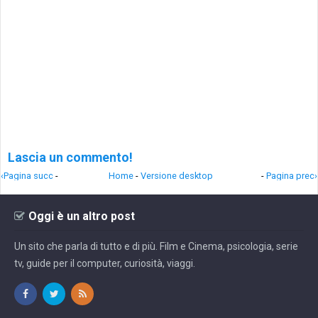
Lascia un commento!
‹Pagina succ
-
Home
-
Versione desktop
-
Pagina prec›
Oggi è un altro post
Un sito che parla di tutto e di più. Film e Cinema, psicologia, serie
tv, guide per il computer, curiosità, viaggi.