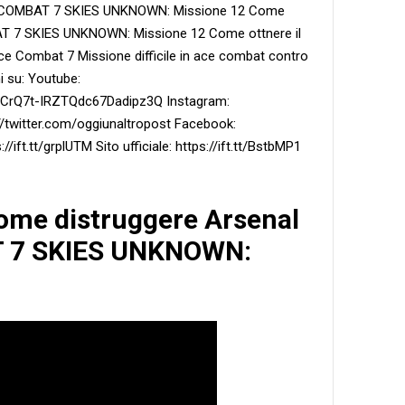
E COMBAT 7 SKIES UNKNOWN: Missione 12 Come
AT 7 SKIES UNKNOWN: Missione 12 Come ottnere il
 Ace Combat 7 Missione difficile in ace combat contro
i su: Youtube:
UCrQ7t-IRZTQdc67Dadipz3Q Instagram:
s://twitter.com/oggiunaltropost Facebook:
//ift.tt/grplUTM Sito ufficiale: https://ift.tt/BstbMP1
Come distruggere Arsenal
T 7 SKIES UNKNOWN: