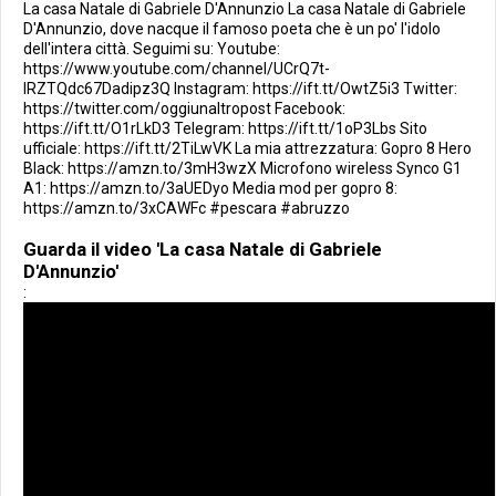
La casa Natale di Gabriele D'Annunzio La casa Natale di Gabriele
D'Annunzio, dove nacque il famoso poeta che è un po' l'idolo
dell'intera città. Seguimi su: Youtube:
https://www.youtube.com/channel/UCrQ7t-
IRZTQdc67Dadipz3Q Instagram: https://ift.tt/OwtZ5i3 Twitter:
https://twitter.com/oggiunaltropost Facebook:
https://ift.tt/O1rLkD3 Telegram: https://ift.tt/1oP3Lbs Sito
ufficiale: https://ift.tt/2TiLwVK La mia attrezzatura: Gopro 8 Hero
Black: https://amzn.to/3mH3wzX Microfono wireless Synco G1
A1: https://amzn.to/3aUEDyo Media mod per gopro 8:
https://amzn.to/3xCAWFc #pescara #abruzzo
Guarda il video 'La casa Natale di Gabriele
D'Annunzio'
: