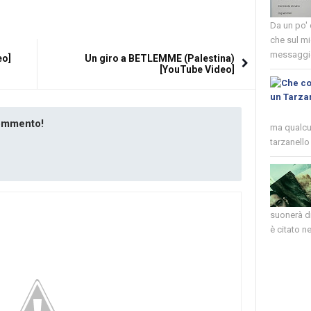
Da un po'
che sul mi
messaggio
eo]
Un giro a BETLEMME (Palestina)
[YouTube Video]
commento!
ma qualcun
tarzanello 
suonerà di
è citato nel