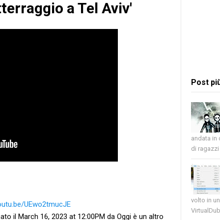
tterraggio a Tel Aviv'
Post pi
andata in
di ragazzi 
volto in u
youtu.be/UEwo2tmucJE
VirtualDub
ato il March 16, 2023 at 12:00PM da Oggi è un altro