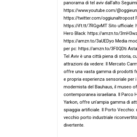
panorama di tel aviv dall'alto Seguim
https://www.youtube.com/@oggieunalt
https://twitter.com/oggiunaltropost 
https://ift.tt/7RGgvMT Sito ufficiale:
Hero Black: https://amzn.to/3mH3w
https://amzn.to/3aUEDyo Media mod
per pc: https://amzn.to/3F0QDti Asta
Tel Aviv è una città piena di storia, c
attrazioni da vedere: Il Mercato Carme
offre una vasta gamma di prodotti fre
e propria esperienza sensoriale per i v
modernista del Bauhaus, il museo off
contemporanea israeliana. Il Parco 
Yarkon, offre un'ampia gamma di atti
spiaggia artificiale. Il Porto Vecchio:
vecchio porto industriale riconvertit
divertente.