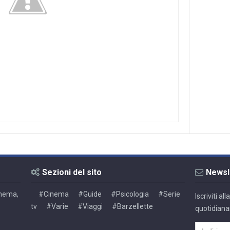
Sezioni del sito
Newsl
Cinema,
#Cinema
#Guide
#Psicologia
#Serie
Iscriviti a
tv
#Varie
#Viaggi
#Barzellette
quotidiana