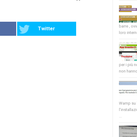
barre , ov
Twitter
loro intern
per i più 
non hanno 
Wamp su W
l'installaz
...