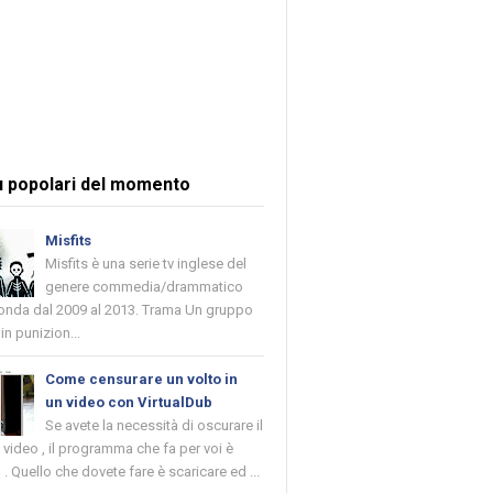
ù popolari del momento
Misfits
Misfits è una serie tv inglese del
genere commedia/drammatico
 onda dal 2009 al 2013. Trama Un gruppo
in punizion...
Come censurare un volto in
un video con VirtualDub
Se avete la necessità di oscurare il
n video , il programma che fa per voi è
 . Quello che dovete fare è scaricare ed ...