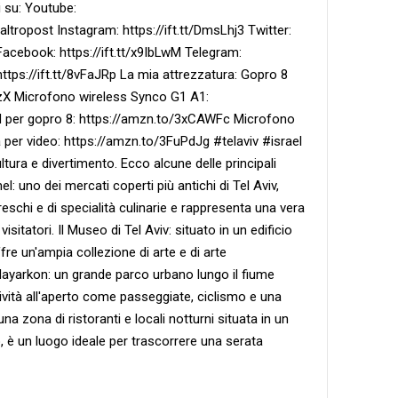
i su: Youtube:
ropost Instagram: https://ift.tt/DmsLhj3 Twitter:
Facebook: https://ift.tt/x9IbLwM Telegram:
 https://ift.tt/8vFaJRp La mia attrezzatura: Gopro 8
zX Microfono wireless Synco G1 A1:
 per gopro 8: https://amzn.to/3xCAWFc Microfono
 per video: https://amzn.to/3FuPdJg #telaviv #israel
ultura e divertimento. Ecco alcune delle principali
l: uno dei mercati coperti più antichi di Tel Aviv,
schi e di specialità culinarie e rappresenta una vera
isitatori. Il Museo di Tel Aviv: situato in un edificio
re un'ampia collezione di arte e di arte
Hayarkon: un grande parco urbano lungo il fiume
vità all'aperto come passeggiate, ciclismo e una
 una zona di ristoranti e locali notturni situata in un
o, è un luogo ideale per trascorrere una serata