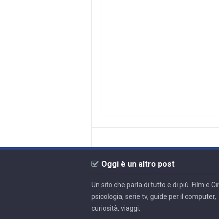
Oggi è un altro post
Un sito che parla di tutto e di più. Film e 
psicologia, serie tv, guide per il computer,
curiosità, viaggi.