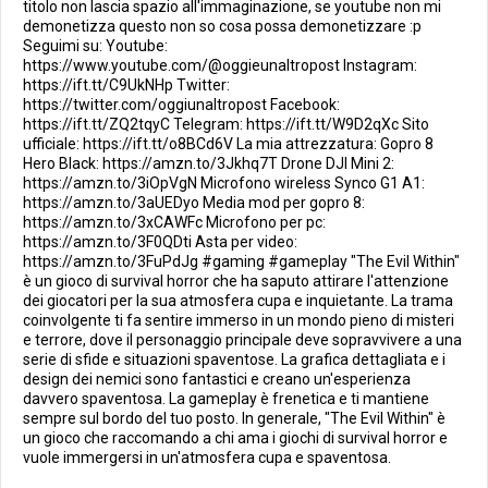
titolo non lascia spazio all'immaginazione, se youtube non mi
demonetizza questo non so cosa possa demonetizzare :p
Seguimi su: Youtube:
https://www.youtube.com/@oggieunaltropost Instagram:
https://ift.tt/C9UkNHp Twitter:
https://twitter.com/oggiunaltropost Facebook:
https://ift.tt/ZQ2tqyC Telegram: https://ift.tt/W9D2qXc Sito
ufficiale: https://ift.tt/o8BCd6V La mia attrezzatura: Gopro 8
Hero Black: https://amzn.to/3Jkhq7T Drone DJI Mini 2:
https://amzn.to/3iOpVgN Microfono wireless Synco G1 A1:
https://amzn.to/3aUEDyo Media mod per gopro 8:
https://amzn.to/3xCAWFc Microfono per pc:
https://amzn.to/3F0QDti Asta per video:
https://amzn.to/3FuPdJg #gaming #gameplay "The Evil Within"
è un gioco di survival horror che ha saputo attirare l'attenzione
dei giocatori per la sua atmosfera cupa e inquietante. La trama
coinvolgente ti fa sentire immerso in un mondo pieno di misteri
e terrore, dove il personaggio principale deve sopravvivere a una
serie di sfide e situazioni spaventose. La grafica dettagliata e i
design dei nemici sono fantastici e creano un'esperienza
davvero spaventosa. La gameplay è frenetica e ti mantiene
sempre sul bordo del tuo posto. In generale, "The Evil Within" è
un gioco che raccomando a chi ama i giochi di survival horror e
vuole immergersi in un'atmosfera cupa e spaventosa.