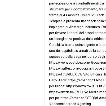
partecipazione a combattimenti tra 
strumenti per il combattimento, tra
trama di Assassin's Creed IV: Black Fl
Templari e presenta flashback nella re
impiegato di Abstergo Industries, l'
per rivivere i ricordi dei propri anten
un'accoglienza positiva dalla critica 
Caraibi, la trama coinvolgente e la s
uno dei capitoli più amati della serie
successo della saga nel corso degli 
https://www.youtube.com/@oggieunalt
https://twitter.com/oggiunaltropost 
https://ift.tt/dODXl5W Sito ufficiale:
Hero Black: https://amzn.to/3Jkhq7T
per Drone: https://amzn.to/3ETEbfV
https://amzn.to/3aUEDyo Media mod
per pc: https://amzn.to/3F0QDti Ast
#assassinscreed #gaming