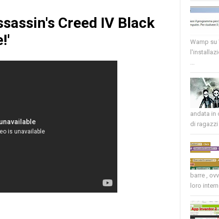
ssassin's Creed IV Black
!'
Wamp su W
l'installaz
...
andata in
di ragazzi 
barre , ov
loro intern