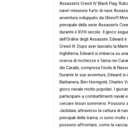
Assassin's Creed IV Black Flag: Rubo
nave! missione furto di nave Assassi
avventura sviluppato da Ubisoft Montr
principale della serie Assassin's Cree
durante il XVIII secolo. Il gioco se
dell'Ordine degli Assassini. Edward è 
Creed III. Dopo aver lasciato la Mari
Inghilterra, Edward si imbarca su un
ricerca di ricchezze e fama nei Carai
dei Caraibi, compresa l'isola di Nass
Durante le sue avventure, Edward si
Barbanera, Ben Hornigold, Charles V
gioco navale molto popolari. I gioca
partecipare a combattimenti navali e
cercare tesori sommersi. Possono anc
Jackdaw, attraverso la cattura di navi
principali della trama, ci sono molte 
possono affrontare, come la caccia a