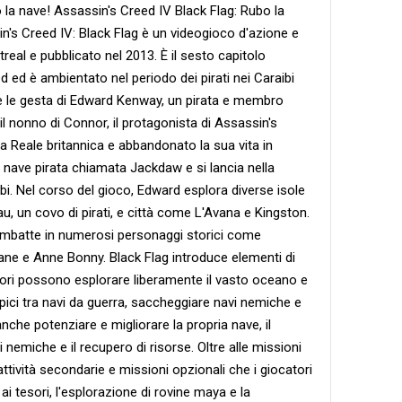
 la nave! Assassin's Creed IV Black Flag: Rubo la
n's Creed IV: Black Flag è un videogioco d'azione e
eal e pubblicato nel 2013. È il sesto capitolo
d ed è ambientato nel periodo dei pirati nei Caraibi
gue le gesta di Edward Kenway, un pirata e membro
il nonno di Connor, il protagonista di Assassin's
na Reale britannica e abbandonato la sua vita in
a nave pirata chiamata Jackdaw e si lancia nella
bi. Nel corso del gioco, Edward esplora diverse isole
au, un covo di pirati, e città come L'Avana e Kingston.
 imbatte in numerosi personaggi storici come
ane e Anne Bonny. Black Flag introduce elementi di
tori possono esplorare liberamente il vasto oceano e
pici tra navi da guerra, saccheggiare navi nemiche e
he potenziare e migliorare la propria nave, il
 nemiche e il recupero di risorse. Oltre alle missioni
attività secondarie e missioni opzionali che i giocatori
i tesori, l'esplorazione di rovine maya e la