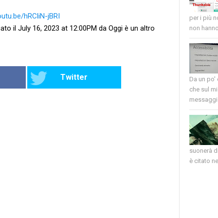
outu.be/hRCliN-jBRI
per i più 
ato il July 16, 2023 at 12:00PM da Oggi è un altro
non hanno 
Twitter
Da un po'
che sul mi
messaggio
suonerà di
è citato nel