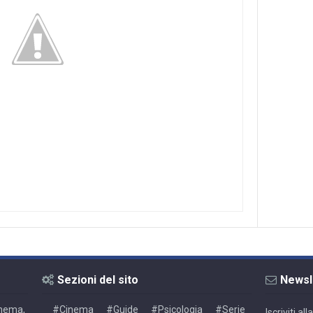
Sezioni del sito
Newsl
Cinema,
#Cinema
#Guide
#Psicologia
#Serie
Iscriviti a