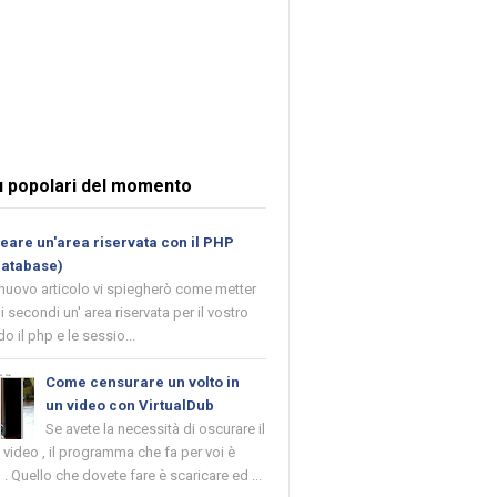
ù popolari del momento
are un'area riservata con il PHP
database)
 nuovo articolo vi spiegherò come metter
i secondi un' area riservata per il vostro
o il php e le sessio...
Come censurare un volto in
un video con VirtualDub
Se avete la necessità di oscurare il
n video , il programma che fa per voi è
 . Quello che dovete fare è scaricare ed ...