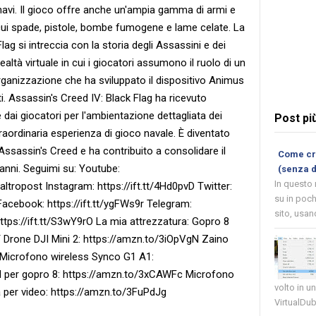
navi. Il gioco offre anche un'ampia gamma di armi e
 cui spade, pistole, bombe fumogene e lame celate. La
ag si intreccia con la storia degli Assassini e dei
altà virtuale in cui i giocatori assumono il ruolo di un
organizzazione che ha sviluppato il dispositivo Animus
ati. Assassin's Creed IV: Black Flag ha ricevuto
e dai giocatori per l'ambientazione dettagliata dei
Post pi
traordinaria esperienza di gioco navale. È diventato
 Assassin's Creed e ha contribuito a consolidare il
Come cre
anni. Seguimi su: Youtube:
(senza 
In questo
ropost Instagram: https://ift.tt/4Hd0pvD Twitter:
su in poch
Facebook: https://ift.tt/ygFWs9r Telegram:
sito, usand
 https://ift.tt/S3wY9rO La mia attrezzatura: Gopro 8
 Drone DJI Mini 2: https://amzn.to/3iOpVgN Zaino
 Microfono wireless Synco G1 A1:
 per gopro 8: https://amzn.to/3xCAWFc Microfono
volto in u
a per video: https://amzn.to/3FuPdJg
VirtualDub