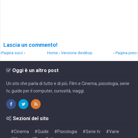
Lascia un commento!
‹Pagina succ
-
Home
-
Versione desktop
-
Pagina prec›
Oggi è un altro post
Un sito che parla di tutto e di più. Film e Cinema, psicologia, serie
tv, guide per il computer, curiosità, viaggi.
Sezioni del sito
#Cinema
#Guide
#Psicologia
#Serie tv
#Varie