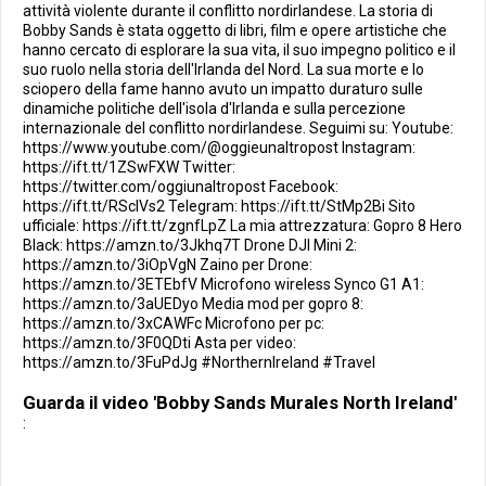
attività violente durante il conflitto nordirlandese. La storia di
Bobby Sands è stata oggetto di libri, film e opere artistiche che
hanno cercato di esplorare la sua vita, il suo impegno politico e il
suo ruolo nella storia dell'Irlanda del Nord. La sua morte e lo
sciopero della fame hanno avuto un impatto duraturo sulle
dinamiche politiche dell'isola d'Irlanda e sulla percezione
internazionale del conflitto nordirlandese. Seguimi su: Youtube:
https://www.youtube.com/@oggieunaltropost Instagram:
https://ift.tt/1ZSwFXW Twitter:
https://twitter.com/oggiunaltropost Facebook:
https://ift.tt/RScIVs2 Telegram: https://ift.tt/StMp2Bi Sito
ufficiale: https://ift.tt/zgnfLpZ La mia attrezzatura: Gopro 8 Hero
Black: https://amzn.to/3Jkhq7T Drone DJI Mini 2:
https://amzn.to/3iOpVgN Zaino per Drone:
https://amzn.to/3ETEbfV Microfono wireless Synco G1 A1:
https://amzn.to/3aUEDyo Media mod per gopro 8:
https://amzn.to/3xCAWFc Microfono per pc:
https://amzn.to/3F0QDti Asta per video:
https://amzn.to/3FuPdJg #NorthernIreland #Travel
Guarda il video 'Bobby Sands Murales North Ireland'
: