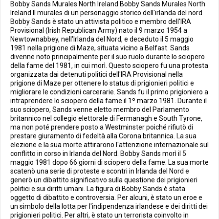
Bobby Sands Murales North Ireland Bobby Sands Murales North
Ireland Il murales di un personaggio storico dell'irlanda del nord
Bobby Sands è stato un attivista politico e membro dell'IRA
Provisional (Irish Republican Army) nato il 9 marzo 1954 a
Newtownabbey, nell'Irlanda del Nord, e deceduto il 5 maggio
1981 nella prigione di Maze, situata vicino a Belfast. Sands
divenne noto principalmente per il suo ruolo durante lo sciopero
della fame del 1981, in cui morì. Questo sciopero fu una protesta
organizzata dai detenuti politici dell'IRA Provisional nella
prigione di Maze per ottenere lo status di prigionieri politici e
migliorare le condizioni carcerarie. Sands fu il primo prigioniero a
intraprendere lo sciopero della fame il 1º marzo 1981. Durante il
suo sciopero, Sands venne eletto membro del Parlamento
britannico nel collegio elettorale di Fermanagh e South Tyrone,
ma non poté prendere posto a Westminster poiché rifiutò di
prestare giuramento di fedeltà alla Corona britannica. La sua
elezione e la sua morte attirarono l'attenzione internazionale sul
conflitto in corso in Irlanda del Nord. Bobby Sands morì il 5
maggio 1981 dopo 66 giorni di sciopero della fame. La sua morte
scatenò una serie di proteste e scontri in Irlanda del Nord e
generò un dibattito significativo sulla questione dei prigionieri
politici e sui diritti umani. La figura di Bobby Sands è stata
oggetto di dibattito e controversia. Per alcuni, è stato un eroe e
un simbolo della lotta per l'indipendenza irlandese e dei diritti dei
prigionieri politici. Per altri, è stato un terrorista coinvolto in