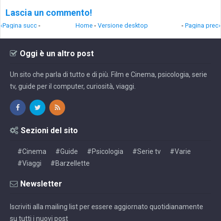
Lascia un commento!
‹Pagina succ
-
Home
-
Versione desktop
-
Pagina prec›
Oggi è un altro post
Un sito che parla di tutto e di più. Film e Cinema, psicologia, serie
tv, guide per il computer, curiosità, viaggi.
Sezioni del sito
#Cinema
#Guide
#Psicologia
#Serie tv
#Varie
#Viaggi
#Barzellette
Newsletter
Iscriviti alla mailing list per essere aggiornato quotidianamente
su tutti i nuovi post