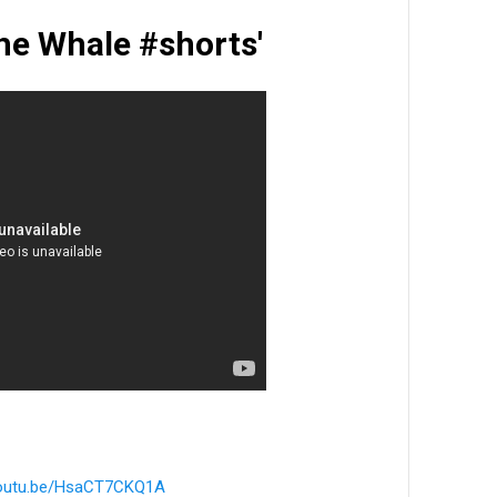
The Whale #shorts'
youtu.be/HsaCT7CKQ1A