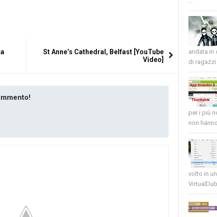
...
ta
St Anne’s Cathedral, Belfast [YouTube
andata in
Video]
di ragazzi 
commento!
per i più 
non hanno 
volto in u
VirtualDub