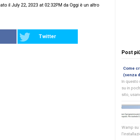
ato il July 22, 2023 at 02:32PM da Oggi è un altro
Twitter
Post pi
Come cre
(senza 
In questo
su in poch
sito, usand
Wamp su W
l'installaz