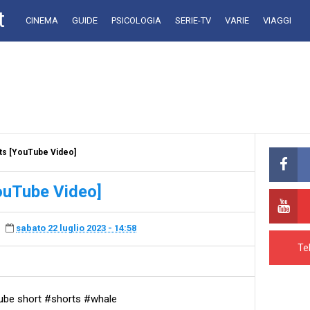
t
CINEMA
GUIDE
PSICOLOGIA
SERIE-TV
VARIE
VIAGGI
ts [YouTube Video]
ouTube Video]
sabato 22 luglio 2023 - 14:58
Te
ube short #shorts #whale