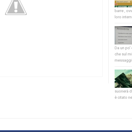
barre , ov
loro intern
Da un po'
che sul mi
messaggio
suonerà di
è citato nel