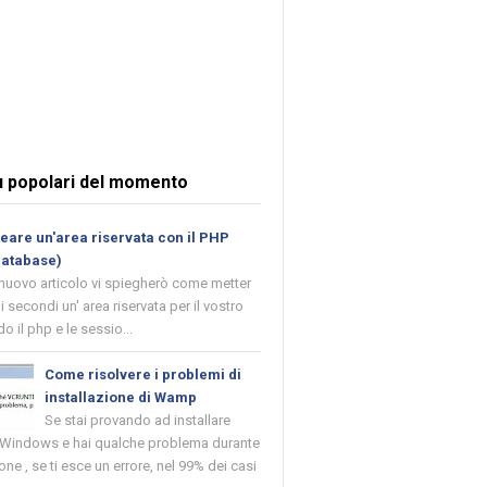
ù popolari del momento
are un'area riservata con il PHP
database)
 nuovo articolo vi spiegherò come metter
i secondi un' area riservata per il vostro
o il php e le sessio...
Come risolvere i problemi di
installazione di Wamp
Se stai provando ad installare
indows e hai qualche problema durante
ione , se ti esce un errore, nel 99% dei casi