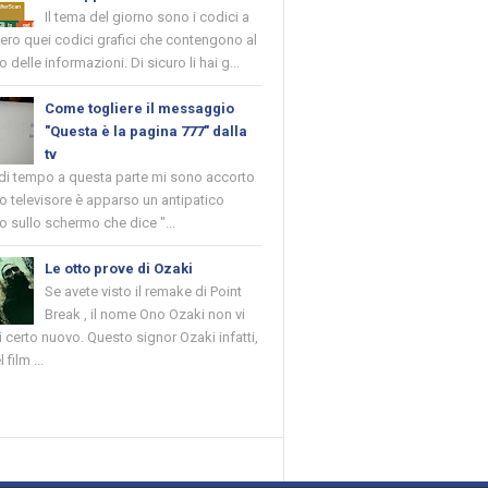
Il tema del giorno sono i codici a
vero quei codici grafici che contengono al
o delle informazioni. Di sicuro li hai g...
Come togliere il messaggio
"Questa è la pagina 777" dalla
tv
 di tempo a questa parte mi sono accorto
o televisore è apparso un antipatico
 sullo schermo che dice "...
Le otto prove di Ozaki
Se avete visto il remake di Point
Break , il nome Ono Ozaki non vi
 certo nuovo. Questo signor Ozaki infatti,
 film ...