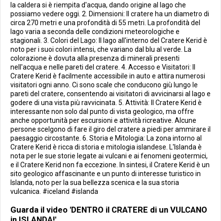
la caldera si è riempita d'acqua, dando origine al lago che
possiamo vedere oggi. 2. Dimensioni: Il cratere ha un diametro di
circa 270 metri e una profondità di 55 metri. La profondità del
lago varia a seconda delle condizioni meteorologiche e
stagionali. 3. Colori del Lago: Il lago all'interno del Cratere Kerid è
noto per i suoi colori intensi, che variano dal blu al verde. La
colorazione è dovuta alla presenza di minerali presenti
nell'acqua e nelle pareti del cratere. 4. Accesso e Visitatori: Il
Cratere Kerid è facilmente accessibile in auto e attira numerosi
visitatori ogni anno. Ci sono scale che conducono giù lungo le
pareti del cratere, consentendo ai visitatori di avvicinarsi al lago e
godere di una vista più ravvicinata. 5. Attività: Il Cratere Kerid è
interessante non solo dal punto di vista geologico, ma offre
anche opportunità per escursioni e attività ricreative. Alcune
persone scelgono di fare il giro del cratere a piedi per ammirare il
paesaggio circostante. 6. Storia e Mitologia: La zona intorno al
Cratere Kerid è ricca di storia e mitologia islandese. L'Islanda è
nota per le sue storie legate ai vulcani e ai fenomeni geotermici,
e il Cratere Kerid non fa eccezione. In sintesi, il Cratere Kerid è un
sito geologico affascinante e un punto di interesse turistico in
Islanda, noto per la sua bellezza scenica e la sua storia
vulcanica. #iceland #islanda
Guarda il video 'DENTRO il CRATERE di un VULCANO
in ISLANDA!'