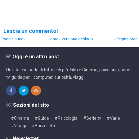
Lascia un commento!
‹Pagina succ
-
Home
-
Versione desktop
-
Pagina prec›
Oggi è un altro post
Un sito che parla di tutto e di più. Film e Cinema, psicologia, serie
tv, guide per il computer, curiosità, viaggi.
Sezioni del sito
#Cinema
#Guide
#Psicologia
#Serie tv
#Varie
#Viaggi
#Barzellette
Newsletter