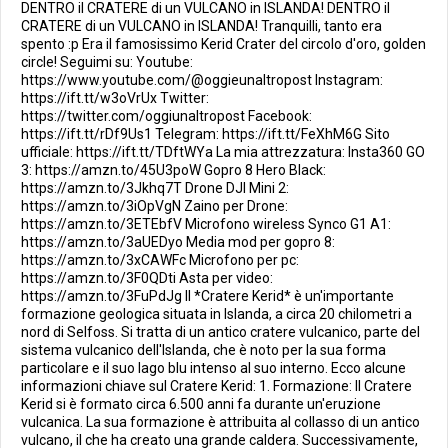
DENTRO il CRATERE di un VULCANO in ISLANDA! DENTRO il
CRATERE di un VULCANO in ISLANDA! Tranquilli, tanto era
spento :p Era il famosissimo Kerid Crater del circolo d'oro, golden
circle! Seguimi su: Youtube:
https://www.youtube.com/@oggieunaltropost Instagram:
https://ift.tt/w3oVrUx Twitter:
https://twitter.com/oggiunaltropost Facebook:
https://ift.tt/rDf9Us1 Telegram: https://ift.tt/FeXhM6G Sito
ufficiale: https://ift.tt/TDftWYa La mia attrezzatura: Insta360 GO
3: https://amzn.to/45U3poW Gopro 8 Hero Black:
https://amzn.to/3Jkhq7T Drone DJI Mini 2:
https://amzn.to/3iOpVgN Zaino per Drone:
https://amzn.to/3ETEbfV Microfono wireless Synco G1 A1:
https://amzn.to/3aUEDyo Media mod per gopro 8:
https://amzn.to/3xCAWFc Microfono per pc:
https://amzn.to/3F0QDti Asta per video:
https://amzn.to/3FuPdJg Il *Cratere Kerid* è un'importante
formazione geologica situata in Islanda, a circa 20 chilometri a
nord di Selfoss. Si tratta di un antico cratere vulcanico, parte del
sistema vulcanico dell'Islanda, che è noto per la sua forma
particolare e il suo lago blu intenso al suo interno. Ecco alcune
informazioni chiave sul Cratere Kerid: 1. Formazione: Il Cratere
Kerid si è formato circa 6.500 anni fa durante un'eruzione
vulcanica. La sua formazione è attribuita al collasso di un antico
vulcano, il che ha creato una grande caldera. Successivamente,