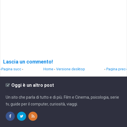
Lascia un commento!
‹Pagina succ
-
Home
-
Versione desktop
-
Pagina prec›
Oggi è un altro post
Un sito che parla di tutto e di più. Film e Cinema, psicologia, serie
tv, guide per il computer, curiosità, viaggi.