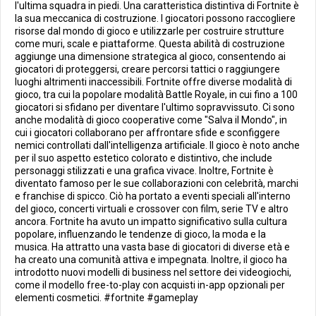
l'ultima squadra in piedi. Una caratteristica distintiva di Fortnite è
la sua meccanica di costruzione. I giocatori possono raccogliere
risorse dal mondo di gioco e utilizzarle per costruire strutture
come muri, scale e piattaforme. Questa abilità di costruzione
aggiunge una dimensione strategica al gioco, consentendo ai
giocatori di proteggersi, creare percorsi tattici o raggiungere
luoghi altrimenti inaccessibili. Fortnite offre diverse modalità di
gioco, tra cui la popolare modalità Battle Royale, in cui fino a 100
giocatori si sfidano per diventare l'ultimo sopravvissuto. Ci sono
anche modalità di gioco cooperative come "Salva il Mondo", in
cui i giocatori collaborano per affrontare sfide e sconfiggere
nemici controllati dall'intelligenza artificiale. Il gioco è noto anche
per il suo aspetto estetico colorato e distintivo, che include
personaggi stilizzati e una grafica vivace. Inoltre, Fortnite è
diventato famoso per le sue collaborazioni con celebrità, marchi
e franchise di spicco. Ciò ha portato a eventi speciali all'interno
del gioco, concerti virtuali e crossover con film, serie TV e altro
ancora. Fortnite ha avuto un impatto significativo sulla cultura
popolare, influenzando le tendenze di gioco, la moda e la
musica. Ha attratto una vasta base di giocatori di diverse età e
ha creato una comunità attiva e impegnata. Inoltre, il gioco ha
introdotto nuovi modelli di business nel settore dei videogiochi,
come il modello free-to-play con acquisti in-app opzionali per
elementi cosmetici. #fortnite #gameplay