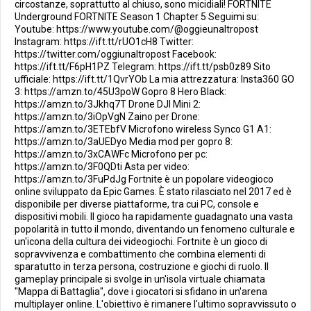
circostanze, soprattutto al chiuso, sono micidiali! FORTNITE
Underground FORTNITE Season 1 Chapter 5 Seguimi su:
Youtube: https://www.youtube.com/@oggieunaltropost
Instagram: https://ift.tt/rUO1cH8 Twitter:
https://twitter.com/oggiunaltropost Facebook:
https://ift.tt/F6pH1PZ Telegram: https://ift.tt/psb0z89 Sito
ufficiale: https://ift.tt/1QvrYOb La mia attrezzatura: Insta360 GO
3: https://amzn.to/45U3poW Gopro 8 Hero Black:
https://amzn.to/3Jkhq7T Drone DJI Mini 2:
https://amzn.to/3iOpVgN Zaino per Drone:
https://amzn.to/3ETEbfV Microfono wireless Synco G1 A1:
https://amzn.to/3aUEDyo Media mod per gopro 8:
https://amzn.to/3xCAWFc Microfono per pc:
https://amzn.to/3F0QDti Asta per video:
https://amzn.to/3FuPdJg Fortnite è un popolare videogioco
online sviluppato da Epic Games. È stato rilasciato nel 2017 ed è
disponibile per diverse piattaforme, tra cui PC, console e
dispositivi mobili. Il gioco ha rapidamente guadagnato una vasta
popolarità in tutto il mondo, diventando un fenomeno culturale e
un'icona della cultura dei videogiochi. Fortnite è un gioco di
sopravvivenza e combattimento che combina elementi di
sparatutto in terza persona, costruzione e giochi di ruolo. Il
gameplay principale si svolge in un'isola virtuale chiamata
"Mappa di Battaglia", dove i giocatori si sfidano in un'arena
multiplayer online. L'obiettivo è rimanere l'ultimo sopravvissuto o