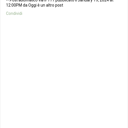
--
Post automatico via IFTTT
pubblicato il January 19, 2024 at
12:00PM da Oggi è un altro post
Condividi