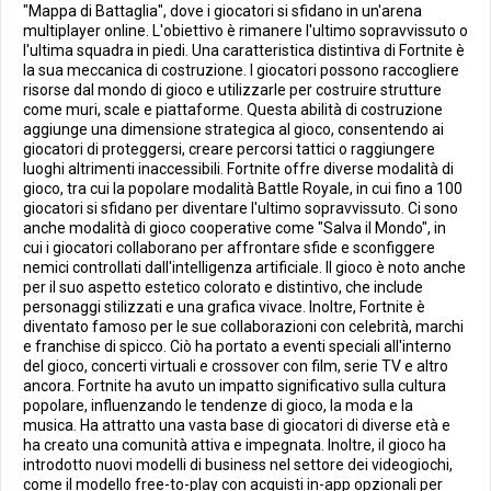
"Mappa di Battaglia", dove i giocatori si sfidano in un'arena
multiplayer online. L'obiettivo è rimanere l'ultimo sopravvissuto o
l'ultima squadra in piedi. Una caratteristica distintiva di Fortnite è
la sua meccanica di costruzione. I giocatori possono raccogliere
risorse dal mondo di gioco e utilizzarle per costruire strutture
come muri, scale e piattaforme. Questa abilità di costruzione
aggiunge una dimensione strategica al gioco, consentendo ai
giocatori di proteggersi, creare percorsi tattici o raggiungere
luoghi altrimenti inaccessibili. Fortnite offre diverse modalità di
gioco, tra cui la popolare modalità Battle Royale, in cui fino a 100
giocatori si sfidano per diventare l'ultimo sopravvissuto. Ci sono
anche modalità di gioco cooperative come "Salva il Mondo", in
cui i giocatori collaborano per affrontare sfide e sconfiggere
nemici controllati dall'intelligenza artificiale. Il gioco è noto anche
per il suo aspetto estetico colorato e distintivo, che include
personaggi stilizzati e una grafica vivace. Inoltre, Fortnite è
diventato famoso per le sue collaborazioni con celebrità, marchi
e franchise di spicco. Ciò ha portato a eventi speciali all'interno
del gioco, concerti virtuali e crossover con film, serie TV e altro
ancora. Fortnite ha avuto un impatto significativo sulla cultura
popolare, influenzando le tendenze di gioco, la moda e la
musica. Ha attratto una vasta base di giocatori di diverse età e
ha creato una comunità attiva e impegnata. Inoltre, il gioco ha
introdotto nuovi modelli di business nel settore dei videogiochi,
come il modello free-to-play con acquisti in-app opzionali per