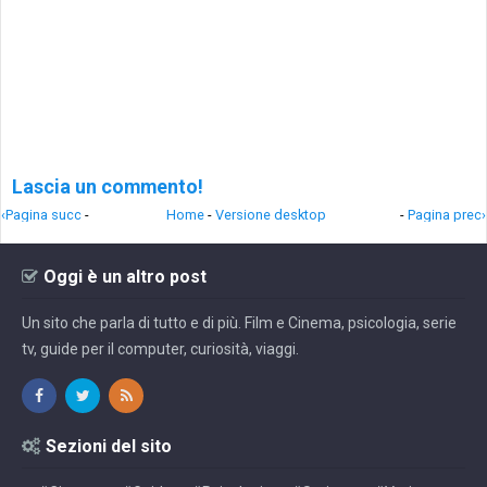
Lascia un commento!
‹Pagina succ
-
Home
-
Versione desktop
-
Pagina prec›
Oggi è un altro post
Un sito che parla di tutto e di più. Film e Cinema, psicologia, serie
tv, guide per il computer, curiosità, viaggi.
Sezioni del sito