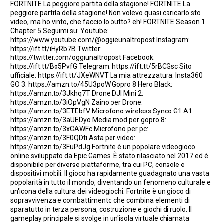
FORTNITE La peggiore partita della stagione! FORTNITE La
peggiore partita della stagione! Non volevo quasi caricarlo sto
video, ma ho vinto, che faccio lo butto? eh! FORTNITE Season 1
Chapter 5 Seguimi su: Youtube:
https://www.youtube.com/@oggieunaltropost Instagram:
https://ift.tt/iHyRb7B Twitter:
https://twitter.com/oggiunaltropost Facebook:
https://ift.tt/Bo5PvfG Telegram: https://ift.tt/5rBCGsc Sito
ufficiale: https://ift.tt/JXeWNVT La mia attrezzatura: Insta360
GO 3: https://amzn.to/45U3poW Gopro 8 Hero Black:
https://amzn.to/3Jkhq7T Drone DJI Mini 2:
https://amzn.to/3iOpVgN Zaino per Drone:
https://amzn.to/3ETEbfV Microfono wireless Synco G1 A1:
https://amzn.to/3aUEDyo Media mod per gopro 8:
https://amzn.to/3xCAWFc Microfono per pc:
https://amzn.to/3F0QDti Asta per video:
https://amzn.to/3FuPdJg Fortnite è un popolare videogioco
online sviluppato da Epic Games. È stato rilasciato nel 2017 ed è
disponibile per diverse piattaforme, tra cui PC, console e
dispositivi mobili. Il gioco ha rapidamente guadagnato una vasta
popolarità in tutto il mondo, diventando un fenomeno culturale e
un'icona della cultura dei videogiochi. Fortnite è un gioco di
sopravvivenza e combattimento che combina elementi di
sparatutto in terza persona, costruzione e giochi di ruolo. Il
gameplay principale si svolge in un'isola virtuale chiamata