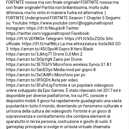
FORTNITE noiosa ma con finale originale! FORTNITE noiosa ma
con finale originale! Partita non brillantissima, molto sulla
difensiva, ma ho vinto in maniera furba ed alternativa :)
FORTNITE Underground FORTNITE Season 1 Chapter 5 Seguimi
su: Youtube: https://www.youtube.com/@oggieunaltropost
Instagram: https://ift.tt/Neup6r8 Twitter:
https://twitter.com/oggiunaltropost Facebook:
https://ift.tt/zDf8K5e Telegram: https://ift.tt/kSoZQOs Sito
ufficiale: https://ift.tt/naf86Ls La mia attrezzatura: Insta360 GO
3: https://amzn.to/45U3poW Gopro 8 Hero Black:
https://amzn.to/3Jkhq7T Drone DJI Mini 2:
https://amzn.to/3iOpVgN Zaino per Drone:
https://amzn.to/3ETEbfV Microfono wireless Synco G1 A1:
https://amzn.to/3aUEDyo Media mod per gopro 8:
https://amzn.to/3xCAWFc Microfono per pc:
https://amzn.to/3F0QDti Asta per video:
https://amzn.to/3FuPdJg Fortnite è un popolare videogioco
online sviluppato da Epic Games. È stato rilasciato nel 2017 ed è
disponibile per diverse piattaforme, tra cui PC, console e
dispositivi mobili. Il gioco ha rapidamente guadagnato una vasta
popolarità in tutto il mondo, diventando un fenomeno culturale e
un'icona della cultura dei videogiochi. Fortnite è un gioco di
sopravvivenza e combattimento che combina elementi di
sparatutto in terza persona, costruzione e giochi di ruolo. Il
gameplay principale si svolge in un'isola virtuale chiamata