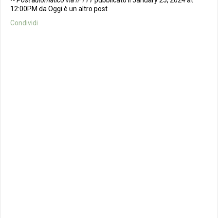
--
Post automatico via IFTTT
pubblicato il January 25, 2024 at
12:00PM da Oggi è un altro post
Condividi