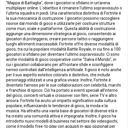
"Mappa di Battaglia", dove i giocatori si sfidano in un'arena
multiplayer online. L'obiettivo è rimanere l'ultimo sopravvissuto o
l'ultima squadra in piedi. Una caratteristica distintiva di Fortnite è
la sua meccanica di costruzione. I giocatori possono raccogliere
risorse dal mondo di gioco e utilizzarle per costruire strutture
come muri, scale e piattaforme. Questa abilità di costruzione
aggiunge una dimensione strategica al gioco, consentendo ai
giocatori di proteggersi, creare percorsi tattici o raggiungere
luoghi altrimenti inaccessibili. Fortnite offre diverse modalità di
gioco, tra cui la popolare modalità Battle Royale, in cui fino a 100
giocatori si sfidano per diventare l'ultimo sopravvissuto. Ci sono
anche modalità di gioco cooperative come "Salva il Mondo", in
cui i giocatori collaborano per affrontare sfide e sconfiggere
nemici controllati dall'intelligenza artificiale. Il gioco è noto anche
per il suo aspetto estetico colorato e distintivo, che include
personaggi stilizzati e una grafica vivace. Inoltre, Fortnite è
diventato famoso per le sue collaborazioni con celebrità, marchi
e franchise di spicco. Ciò ha portato a eventi speciali all'interno
del gioco, concerti virtuali e crossover con film, serie TV e altro
ancora. Fortnite ha avuto un impatto significativo sulla cultura
popolare, influenzando le tendenze di gioco, la moda e la
musica. Ha attratto una vasta base di giocatori di diverse età e
ha creato una comunità attiva e impegnata. Inoltre, il gioco ha
introdotto nuovi modelli di business nel settore dei videogiochi,
come il modello free-to-play con acquisti in-app opzionali per