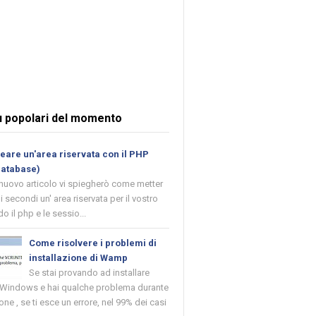
ù popolari del momento
are un'area riservata con il PHP
database)
 nuovo articolo vi spiegherò come metter
i secondi un' area riservata per il vostro
o il php e le sessio...
Come risolvere i problemi di
installazione di Wamp
Se stai provando ad installare
indows e hai qualche problema durante
ione , se ti esce un errore, nel 99% dei casi