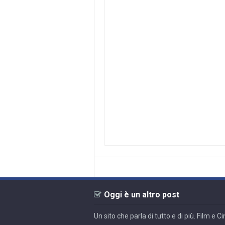
Oggi è un altro post
Un sito che parla di tutto e di più. Film e 