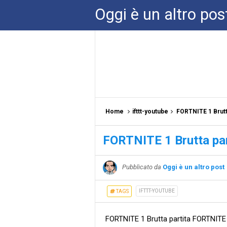
Oggi è un altro pos
Home
ifttt-youtube
FORTNITE 1 Brutt
FORTNITE 1 Brutta par
Pubblicato da
Oggi è un altro post
IFTTT-YOUTUBE
TAGS
FORTNITE 1 Brutta partita FORTNITE 1 Br