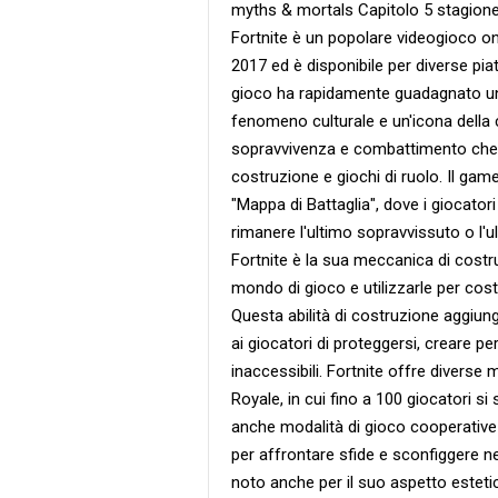
myths & mortals Capitolo 5 stagione
Fortnite è un popolare videogioco on
2017 ed è disponibile per diverse piat
gioco ha rapidamente guadagnato una
fenomeno culturale e un'icona della c
sopravvivenza e combattimento che 
costruzione e giochi di ruolo. Il game
"Mappa di Battaglia", dove i giocatori
rimanere l'ultimo sopravvissuto o l'ul
Fortnite è la sua meccanica di costr
mondo di gioco e utilizzarle per cost
Questa abilità di costruzione aggiu
ai giocatori di proteggersi, creare pe
inaccessibili. Fortnite offre diverse 
Royale, in cui fino a 100 giocatori si
anche modalità di gioco cooperative 
per affrontare sfide e sconfiggere nemi
noto anche per il suo aspetto esteti