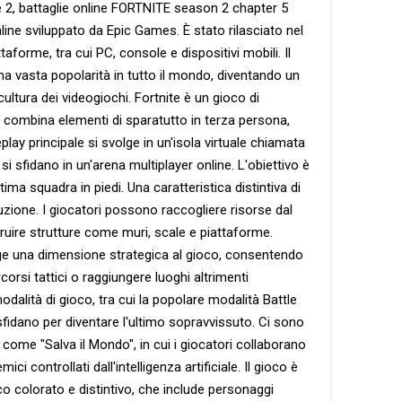
 2, battaglie online FORTNITE season 2 chapter 5
line sviluppato da Epic Games. È stato rilasciato nel
taforme, tra cui PC, console e dispositivi mobili. Il
 vasta popolarità in tutto il mondo, diventando un
ultura dei videogiochi. Fortnite è un gioco di
combina elementi di sparatutto in terza persona,
play principale si svolge in un'isola virtuale chiamata
 si sfidano in un'arena multiplayer online. L'obiettivo è
tima squadra in piedi. Una caratteristica distintiva di
uzione. I giocatori possono raccogliere risorse dal
ruire strutture come muri, scale e piattaforme.
nge una dimensione strategica al gioco, consentendo
rcorsi tattici o raggiungere luoghi altrimenti
modalità di gioco, tra cui la popolare modalità Battle
 sfidano per diventare l'ultimo sopravvissuto. Ci sono
come "Salva il Mondo", in cui i giocatori collaborano
ci controllati dall'intelligenza artificiale. Il gioco è
co colorato e distintivo, che include personaggi