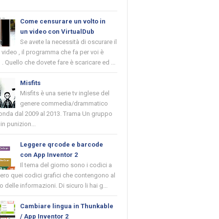
Come censurare un volto in
un video con VirtualDub
Se avete la necessità di oscurare il
n video , il programma che fa per voi è
 . Quello che dovete fare è scaricare ed ...
Misfits
Misfits è una serie tv inglese del
genere commedia/drammatico
 onda dal 2009 al 2013. Trama Un gruppo
in punizion...
Leggere qrcode e barcode
con App Inventor 2
Il tema del giorno sono i codici a
vero quei codici grafici che contengono al
o delle informazioni. Di sicuro li hai g...
Cambiare lingua in Thunkable
/ App Inventor 2