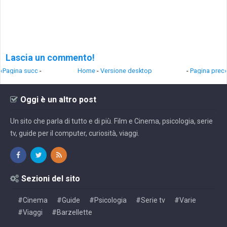
Lascia un commento!
‹Pagina succ
-
Home
-
Versione desktop
-
Pagina prec›
Oggi è un altro post
Un sito che parla di tutto e di più. Film e Cinema, psicologia, serie
tv, guide per il computer, curiosità, viaggi.
Sezioni del sito
#Cinema
#Guide
#Psicologia
#Serie tv
#Varie
#Viaggi
#Barzellette