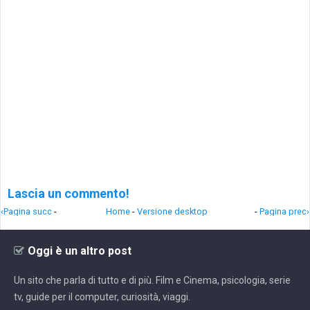
Lascia un commento!
‹Pagina succ
-
Home
-
Versione desktop
-
Pagina prec›
Oggi è un altro post
Un sito che parla di tutto e di più. Film e Cinema, psicologia, serie
tv, guide per il computer, curiosità, viaggi.