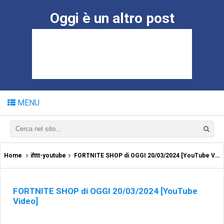
Oggi è un altro post
MENU
Home
ifttt-youtube
FORTNITE SHOP di OGGI 20/03/2024 [YouTube Video]
FORTNITE SHOP di OGGI 20/03/2024 [YouTube
Video]