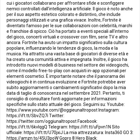
cui i giocatori collaborano per affrontare sfide e sconfiggere
nemici controllati dall'intelligenza artificiale. Il gioco è noto anche
per il suo aspetto estetico colorato e distintivo, che include
personaggi stilizzati e una grafica vivace. Inoltre, Fortnite è
diventato famoso per le sue collaborazioni con celebrità, marchi
e franchise di spicco. Ciò ha portato a eventi speciali all'interno
del gioco, concerti virtuali e crossover con film, serie TV e altro
ancora. Fortnite ha avuto un impatto significativo sulla cultura
popolare, influenzando le tendenze di gioco, la moda e la
musica. Ha attratto una vasta base di giocatori di diverse età e
ha creato una comunità attiva e impegnata. Inoltre, il gioco ha
introdotto nuovi modelli di business nel settore dei videogiochi,
come il modello free-to-play con acquisti in-app opzionali per
elementi cosmetici. È importante notare che il panorama dei
videogiochi è in continua evoluzione e Fortnite potrebbe aver
subito aggiornamenti o cambiamenti significativi dopo la mia
data di taglio di conoscenza nel settembre 2021. Pertanto, ti
consiglio di consultare fonti aggiornate per informazioni
specifiche sullo stato attuale del gioco. Seguimi su: Youtube:
https://www.youtube.com/@oggieunaltropost Instagram:
https://ift.tt/SbvZQ7i Twitter:
https://twitter.com/oggiunaltropost Facebook:
https://ift.tt/6kvIqgQ Telegram: https://ift.tt/uFpvn1N Sito
ufficiale: https://ift.tt/U70jxiJ La mia attrezzatura: Insta360 GO 3:
https://amzn.to/45U3poW Gopro 8 Hero Black: