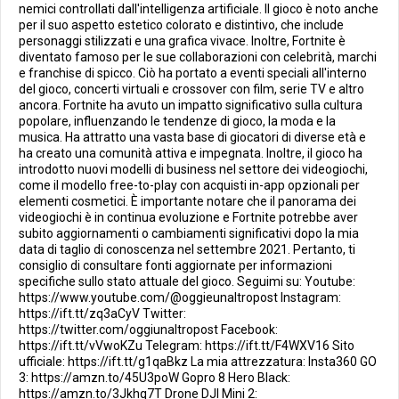
nemici controllati dall'intelligenza artificiale. Il gioco è noto anche
per il suo aspetto estetico colorato e distintivo, che include
personaggi stilizzati e una grafica vivace. Inoltre, Fortnite è
diventato famoso per le sue collaborazioni con celebrità, marchi
e franchise di spicco. Ciò ha portato a eventi speciali all'interno
del gioco, concerti virtuali e crossover con film, serie TV e altro
ancora. Fortnite ha avuto un impatto significativo sulla cultura
popolare, influenzando le tendenze di gioco, la moda e la
musica. Ha attratto una vasta base di giocatori di diverse età e
ha creato una comunità attiva e impegnata. Inoltre, il gioco ha
introdotto nuovi modelli di business nel settore dei videogiochi,
come il modello free-to-play con acquisti in-app opzionali per
elementi cosmetici. È importante notare che il panorama dei
videogiochi è in continua evoluzione e Fortnite potrebbe aver
subito aggiornamenti o cambiamenti significativi dopo la mia
data di taglio di conoscenza nel settembre 2021. Pertanto, ti
consiglio di consultare fonti aggiornate per informazioni
specifiche sullo stato attuale del gioco. Seguimi su: Youtube:
https://www.youtube.com/@oggieunaltropost Instagram:
https://ift.tt/zq3aCyV Twitter:
https://twitter.com/oggiunaltropost Facebook:
https://ift.tt/vVwoKZu Telegram: https://ift.tt/F4WXV16 Sito
ufficiale: https://ift.tt/g1qaBkz La mia attrezzatura: Insta360 GO
3: https://amzn.to/45U3poW Gopro 8 Hero Black:
https://amzn.to/3Jkhq7T Drone DJI Mini 2: