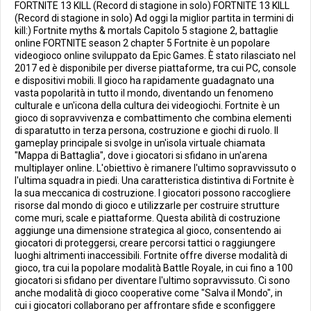
FORTNITE 13 KILL (Record di stagione in solo) FORTNITE 13 KILL
(Record di stagione in solo) Ad oggi la miglior partita in termini di
kill:) Fortnite myths & mortals Capitolo 5 stagione 2, battaglie
online FORTNITE season 2 chapter 5 Fortnite è un popolare
videogioco online sviluppato da Epic Games. È stato rilasciato nel
2017 ed è disponibile per diverse piattaforme, tra cui PC, console
e dispositivi mobili. Il gioco ha rapidamente guadagnato una
vasta popolarità in tutto il mondo, diventando un fenomeno
culturale e un'icona della cultura dei videogiochi. Fortnite è un
gioco di sopravvivenza e combattimento che combina elementi
di sparatutto in terza persona, costruzione e giochi di ruolo. Il
gameplay principale si svolge in un'isola virtuale chiamata
"Mappa di Battaglia", dove i giocatori si sfidano in un'arena
multiplayer online. L'obiettivo è rimanere l'ultimo sopravvissuto o
l'ultima squadra in piedi. Una caratteristica distintiva di Fortnite è
la sua meccanica di costruzione. I giocatori possono raccogliere
risorse dal mondo di gioco e utilizzarle per costruire strutture
come muri, scale e piattaforme. Questa abilità di costruzione
aggiunge una dimensione strategica al gioco, consentendo ai
giocatori di proteggersi, creare percorsi tattici o raggiungere
luoghi altrimenti inaccessibili. Fortnite offre diverse modalità di
gioco, tra cui la popolare modalità Battle Royale, in cui fino a 100
giocatori si sfidano per diventare l'ultimo sopravvissuto. Ci sono
anche modalità di gioco cooperative come "Salva il Mondo", in
cui i giocatori collaborano per affrontare sfide e sconfiggere