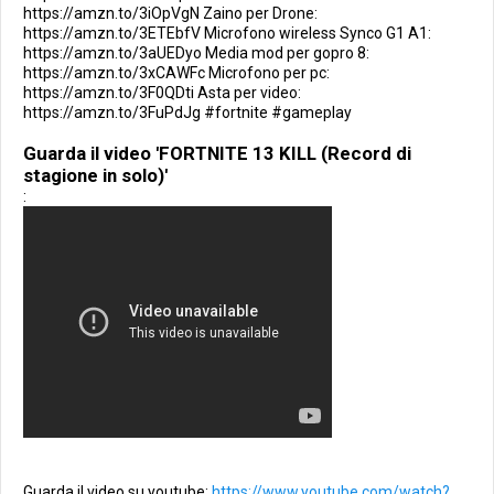
https://amzn.to/3iOpVgN Zaino per Drone:
https://amzn.to/3ETEbfV Microfono wireless Synco G1 A1:
https://amzn.to/3aUEDyo Media mod per gopro 8:
https://amzn.to/3xCAWFc Microfono per pc:
https://amzn.to/3F0QDti Asta per video:
https://amzn.to/3FuPdJg #fortnite #gameplay
Guarda il video 'FORTNITE 13 KILL (Record di
stagione in solo)'
:
Guarda il video su youtube:
https://www.youtube.com/watch?