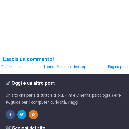
Lascia un commento!
‹Pagina succ
-
Home
-
Versione desktop
-
Pagina prec›
Oggi è un altro post
Un sito che parla di tutto e di più. Film e Cinema, psicologia, serie
tv, guide per il computer, curiosità, viaggi.
Sezioni del sito