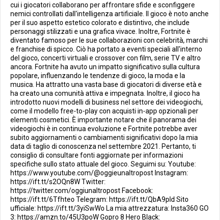
cui i giocatori collaborano per affrontare sfide e sconfiggere
nemici controllati dall'intelligenza artificiale. Il gioco è noto anche
per il suo aspetto estetico colorato e distintivo, che include
personaggi stilizzati e una grafica vivace. Inoltre, Fortnite è
diventato famoso per le sue collaborazioni con celebrità, marchi
e franchise di spicco. Ciò ha portato a eventi speciali all'interno
del gioco, concerti virtuali e crossover con film, serie TV e altro
ancora. Fortnite ha avuto un impatto significativo sulla cultura
popolare, influenzando le tendenze di gioco, la moda e la
musica. Ha attratto una vasta base di giocatori di diverse età e
ha creato una comunità attiva e impegnata. Inoltre, il gioco ha
introdotto nuovi modelli di business nel settore dei videogiochi,
come il modello free-to-play con acquisti in-app opzionali per
elementi cosmetici. È importante notare che il panorama dei
videogiochi è in continua evoluzione e Fortnite potrebbe aver
subito aggiornamenti o cambiamenti significativi dopo la mia
data di taglio di conoscenza nel settembre 2021. Pertanto, ti
consiglio di consultare fonti aggiornate per informazioni
specifiche sullo stato attuale del gioco. Seguimi su: Youtube:
https://www.youtube.com/@oggieunaltropost Instagram:
https://ift.tt/s2OQn8W Twitter:
https://twitter.com/oggiunaltropost Facebook:
https://ift.tt/6Tfhteo Telegram: https://ift.tt/QbA9pId Sito
ufficiale: https://ift.tt/3yiSwWo La mia attrezzatura: Insta360 GO
3: https://amzn.to/45U3poW Gopro 8 Hero Black: