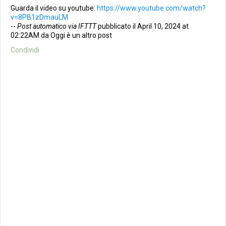
Guarda il video su youtube:
https://www.youtube.com/watch?
v=8PB1zDmauLM
--
Post automatico via IFTTT
pubblicato il April 10, 2024 at
02:22AM da Oggi è un altro post
Condividi