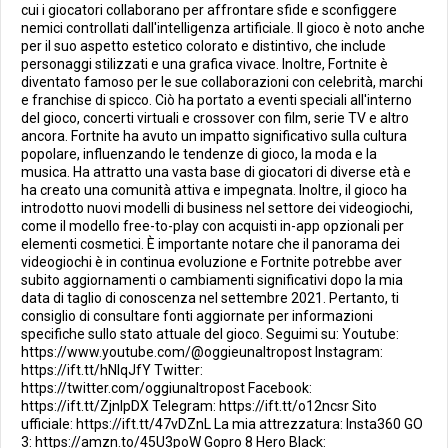
cui i giocatori collaborano per affrontare sfide e sconfiggere
nemici controllati dall'intelligenza artificiale. Il gioco è noto anche
per il suo aspetto estetico colorato e distintivo, che include
personaggi stilizzati e una grafica vivace. Inoltre, Fortnite è
diventato famoso per le sue collaborazioni con celebrità, marchi
e franchise di spicco. Ciò ha portato a eventi speciali all'interno
del gioco, concerti virtuali e crossover con film, serie TV e altro
ancora. Fortnite ha avuto un impatto significativo sulla cultura
popolare, influenzando le tendenze di gioco, la moda e la
musica. Ha attratto una vasta base di giocatori di diverse età e
ha creato una comunità attiva e impegnata. Inoltre, il gioco ha
introdotto nuovi modelli di business nel settore dei videogiochi,
come il modello free-to-play con acquisti in-app opzionali per
elementi cosmetici. È importante notare che il panorama dei
videogiochi è in continua evoluzione e Fortnite potrebbe aver
subito aggiornamenti o cambiamenti significativi dopo la mia
data di taglio di conoscenza nel settembre 2021. Pertanto, ti
consiglio di consultare fonti aggiornate per informazioni
specifiche sullo stato attuale del gioco. Seguimi su: Youtube:
https://www.youtube.com/@oggieunaltropost Instagram:
https://ift.tt/hNIqJfY Twitter:
https://twitter.com/oggiunaltropost Facebook:
https://ift.tt/ZjnIpDX Telegram: https://ift.tt/o12ncsr Sito
ufficiale: https://ift.tt/47vDZnL La mia attrezzatura: Insta360 GO
3: https://amzn.to/45U3poW Gopro 8 Hero Black: