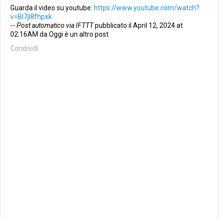
Guarda il video su youtube:
https://www.youtube.com/watch?
v=BI7jl8fhpxk
--
Post automatico via IFTTT
pubblicato il April 12, 2024 at
02:16AM da Oggi è un altro post
Condividi