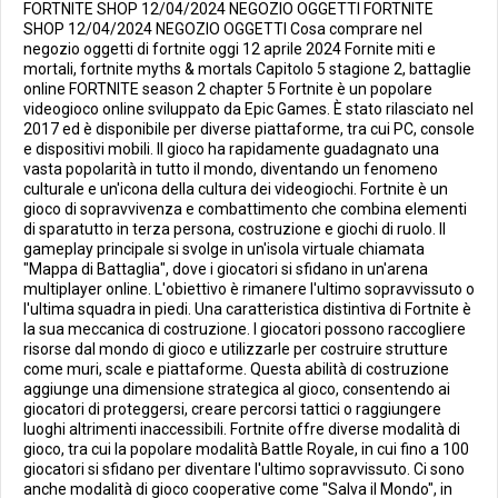
FORTNITE SHOP 12/04/2024 NEGOZIO OGGETTI FORTNITE
SHOP 12/04/2024 NEGOZIO OGGETTI Cosa comprare nel
negozio oggetti di fortnite oggi 12 aprile 2024 Fornite miti e
mortali, fortnite myths & mortals Capitolo 5 stagione 2, battaglie
online FORTNITE season 2 chapter 5 Fortnite è un popolare
videogioco online sviluppato da Epic Games. È stato rilasciato nel
2017 ed è disponibile per diverse piattaforme, tra cui PC, console
e dispositivi mobili. Il gioco ha rapidamente guadagnato una
vasta popolarità in tutto il mondo, diventando un fenomeno
culturale e un'icona della cultura dei videogiochi. Fortnite è un
gioco di sopravvivenza e combattimento che combina elementi
di sparatutto in terza persona, costruzione e giochi di ruolo. Il
gameplay principale si svolge in un'isola virtuale chiamata
"Mappa di Battaglia", dove i giocatori si sfidano in un'arena
multiplayer online. L'obiettivo è rimanere l'ultimo sopravvissuto o
l'ultima squadra in piedi. Una caratteristica distintiva di Fortnite è
la sua meccanica di costruzione. I giocatori possono raccogliere
risorse dal mondo di gioco e utilizzarle per costruire strutture
come muri, scale e piattaforme. Questa abilità di costruzione
aggiunge una dimensione strategica al gioco, consentendo ai
giocatori di proteggersi, creare percorsi tattici o raggiungere
luoghi altrimenti inaccessibili. Fortnite offre diverse modalità di
gioco, tra cui la popolare modalità Battle Royale, in cui fino a 100
giocatori si sfidano per diventare l'ultimo sopravvissuto. Ci sono
anche modalità di gioco cooperative come "Salva il Mondo", in