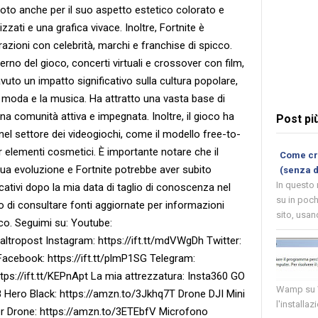
 è noto anche per il suo aspetto estetico colorato e
izzati e una grafica vivace. Inoltre, Fortnite è
azioni con celebrità, marchi e franchise di spicco.
terno del gioco, concerti virtuali e crossover con film,
avuto un impatto significativo sulla cultura popolare,
a moda e la musica. Ha attratto una vasta base di
una comunità attiva e impegnata. Inoltre, il gioco ha
Post pi
nel settore dei videogiochi, come il modello free-to-
r elementi cosmetici. È importante notare che il
Come cre
ua evoluzione e Fortnite potrebbe aver subito
(senza 
In questo
ativi dopo la mia data di taglio di conoscenza nel
su in poch
o di consultare fonti aggiornate per informazioni
sito, usand
oco. Seguimi su: Youtube:
tropost Instagram: https://ift.tt/mdVWgDh Twitter:
Facebook: https://ift.tt/plmP1SG Telegram:
 https://ift.tt/KEPnApt La mia attrezzatura: Insta360 GO
Wamp su W
 Hero Black: https://amzn.to/3Jkhq7T Drone DJI Mini
l'installaz
er Drone: https://amzn.to/3ETEbfV Microfono