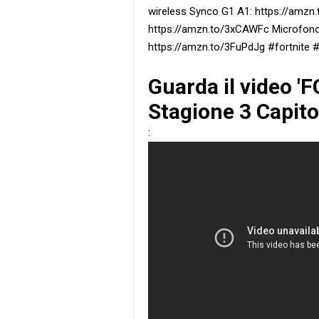
wireless Synco G1 A1: https://amzn
https://amzn.to/3xCAWFc Microfono p
https://amzn.to/3FuPdJg #fortnite
Guarda il video '
Stagione 3 Capito
: