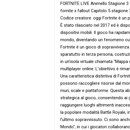
FORTNITE LIVE Animello Stagione 3 
fornite x fallout Capitolo 5 stagion
Codice creatore: oggi Fortnite è un 
È stato rilasciato nel 2017 ed è disp
dispositivi mobili. Il gioco ha rapid
mondo, diventando un fenomeno cultur
Fortnite è un gioco di sopravvivenz
sparatutto in terza persona, costruzi
in un'isola virtuale chiamata "Mappa d
multiplayer online. L'obiettivo è rima
Una caratteristica distintiva di Fortn
possono raccogliere risorse dal mond
muri, scale e piattaforme. Questa ab
strategica al gioco, consentendo ai gi
raggiungere luoghi altrimenti inaccess
la popolare modalità Battle Royale, in
l'ultimo sopravvissuto. Ci sono anch
Mondo", in cui i giocatori collaboran