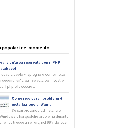
ù popolari del momento
are un'area riservata con il PHP
database)
 nuovo articolo vi spiegherò come metter
i secondi un' area riservata per il vostro
o il php e le sessio...
Come risolvere i problemi di
installazione di Wamp
Se stai provando ad installare
indows e hai qualche problema durante
ione , se ti esce un errore, nel 99% dei casi