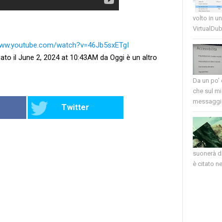
volto in u
VirtualDub
www.youtube.com/watch?v=46Jb5sxETgI
ato il June 2, 2024 at 10:43AM da Oggi è un altro
Da un po'
che sul mi
messaggio
Twitter
suonerà di
è citato nel