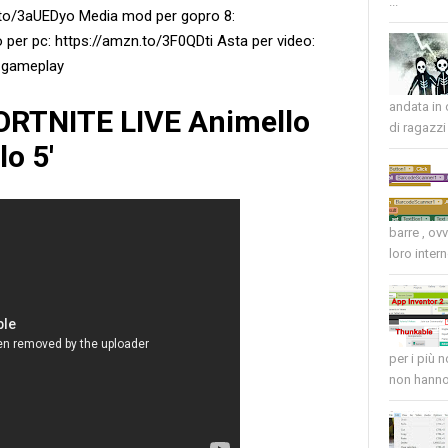
...
.to/3aUEDyo Media mod per gopro 8:
er pc: https://amzn.to/3F0QDti Asta per video:
 #gameplay
andata in
FORTNITE LIVE Animello
di ragazzi 
lo 5'
barre , ov
loro intern
per i più 
non hanno 