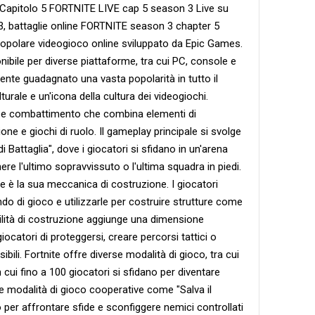
Capitolo 5 FORTNITE LIVE cap 5 season 3 Live su
e 3, battaglie online FORTNITE season 3 chapter 5
popolare videogioco online sviluppato da Epic Games.
onibile per diverse piattaforme, tra cui PC, console e
amente guadagnato una vasta popolarità in tutto il
ale e un'icona della cultura dei videogiochi.
a e combattimento che combina elementi di
one e giochi di ruolo. Il gameplay principale si svolge
i Battaglia", dove i giocatori si sfidano in un'arena
nere l'ultimo sopravvissuto o l'ultima squadra in piedi.
ite è la sua meccanica di costruzione. I giocatori
o di gioco e utilizzarle per costruire strutture come
ilità di costruzione aggiunge una dimensione
ocatori di proteggersi, creare percorsi tattici o
ibili. Fortnite offre diverse modalità di gioco, tra cui
 cui fino a 100 giocatori si sfidano per diventare
e modalità di gioco cooperative come "Salva il
o per affrontare sfide e sconfiggere nemici controllati