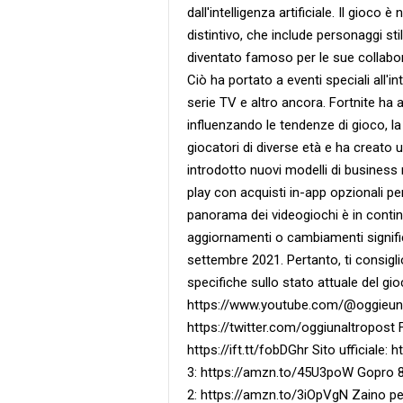
dall'intelligenza artificiale. Il gioco
distintivo, che include personaggi stil
diventato famoso per le sue collabor
Ciò ha portato a eventi speciali all'in
serie TV e altro ancora. Fortnite ha 
influenzando le tendenze di gioco, l
giocatori di diverse età e ha creato 
introdotto nuovi modelli di business 
play con acquisti in-app opzionali pe
panorama dei videogiochi è in contin
aggiornamenti o cambiamenti signific
settembre 2021. Pertanto, ti consigli
specifiche sullo stato attuale del gi
https://www.youtube.com/@oggieunal
https://twitter.com/oggiunaltropost 
https://ift.tt/fobDGhr Sito ufficiale:
3: https://amzn.to/45U3poW Gopro 8
2: https://amzn.to/3iOpVgN Zaino p