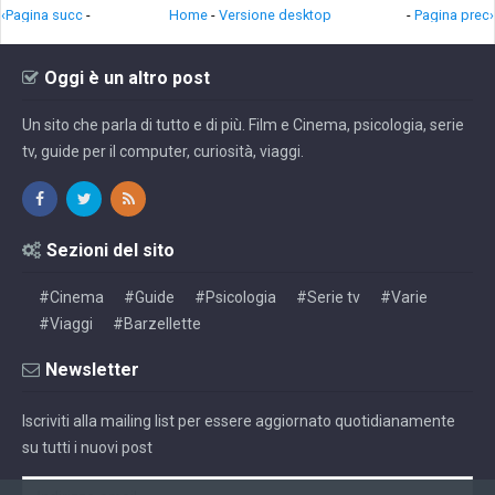
‹Pagina succ
-
Home
-
Versione desktop
-
Pagina prec›
Oggi è un altro post
Un sito che parla di tutto e di più. Film e Cinema, psicologia, serie
tv, guide per il computer, curiosità, viaggi.
Sezioni del sito
#Cinema
#Guide
#Psicologia
#Serie tv
#Varie
#Viaggi
#Barzellette
Newsletter
Iscriviti alla mailing list per essere aggiornato quotidianamente
su tutti i nuovi post