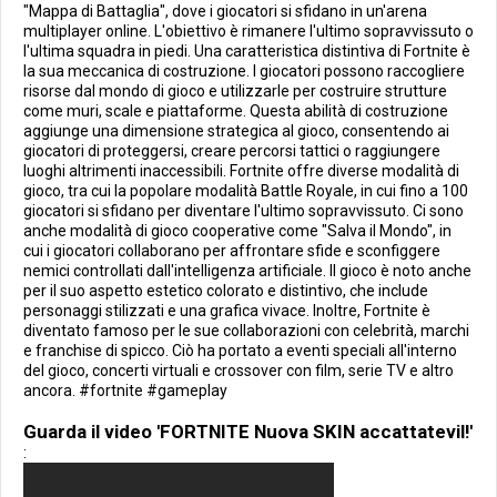
"Mappa di Battaglia", dove i giocatori si sfidano in un'arena
multiplayer online. L'obiettivo è rimanere l'ultimo sopravvissuto o
l'ultima squadra in piedi. Una caratteristica distintiva di Fortnite è
la sua meccanica di costruzione. I giocatori possono raccogliere
risorse dal mondo di gioco e utilizzarle per costruire strutture
come muri, scale e piattaforme. Questa abilità di costruzione
aggiunge una dimensione strategica al gioco, consentendo ai
giocatori di proteggersi, creare percorsi tattici o raggiungere
luoghi altrimenti inaccessibili. Fortnite offre diverse modalità di
gioco, tra cui la popolare modalità Battle Royale, in cui fino a 100
giocatori si sfidano per diventare l'ultimo sopravvissuto. Ci sono
anche modalità di gioco cooperative come "Salva il Mondo", in
cui i giocatori collaborano per affrontare sfide e sconfiggere
nemici controllati dall'intelligenza artificiale. Il gioco è noto anche
per il suo aspetto estetico colorato e distintivo, che include
personaggi stilizzati e una grafica vivace. Inoltre, Fortnite è
diventato famoso per le sue collaborazioni con celebrità, marchi
e franchise di spicco. Ciò ha portato a eventi speciali all'interno
del gioco, concerti virtuali e crossover con film, serie TV e altro
ancora. #fortnite #gameplay
Guarda il video 'FORTNITE Nuova SKIN accattatevil!'
: