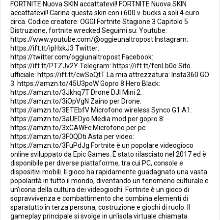
FORTNITE Nuova SKIN accattatevil! FORTNITE Nuova SKIN
accattatevil! Carina questa skin con i 600 v-bucks a soli 4 euro
circa. Codice creatore: OGGI Fortnite Stagione 3 Capitolo 5
Distruzione, fortnite wrecked Seguimi su: Youtube:
https://www.youtube.com/@oggieunaltropost Instagram:
https://ift.tt/ipHxkJ3 Twitter:
https://twitter.com/oggiunaltropost Facebook:
https://ift.tt/PTZJv2Y Telegram: https://ift.tt/fcnLb0o Sito
ufficiale: https://ift.tt/cwSoQtT La mia attrezzatura: Insta360 GO
3: https://amzn.to/45U3poW Gopro 8 Hero Black:
https://amzn.to/3Jkhq7T Drone DJI Mini 2:
https://amzn.to/3iOpVgN Zaino per Drone:
https://amzn.to/3ETEbfV Microfono wireless Synco G1 A1:
https://amzn.to/3aUEDyo Media mod per gopro 8:
https://amzn.to/3xCAWFc Microfono per pc:
https://amzn.to/3F0QDti Asta per video:
https://amzn.to/3FuPdJg Fortnite è un popolare videogioco
online sviluppato da Epic Games. È stato rilasciato nel 2017 ed è
disponibile per diverse piattaforme, tra cui PC, console e
dispositivi mobili. Il gioco ha rapidamente guadagnato una vasta
popolarità in tutto il mondo, diventando un fenomeno culturale e
un'icona della cultura dei videogiochi. Fortnite è un gioco di
sopravvivenza e combattimento che combina elementi di
sparatutto in terza persona, costruzione e giochi di ruolo. Il
gameplay principale si svolge in un'isola virtuale chiamata