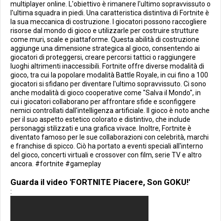
multiplayer online. L'obiettivo è rimanere l'ultimo sopravvissuto o
l'ultima squadra in piedi. Una caratteristica distintiva di Fortnite è
la sua meccanica di costruzione. I giocatori possono raccogliere
risorse dal mondo di gioco e utilizzarle per costruire strutture
come muri, scale e piattaforme. Questa abilità di costruzione
aggiunge una dimensione strategica al gioco, consentendo ai
giocatori di proteggersi, creare percorsi tattici o raggiungere
luoghi altrimenti inaccessibili. Fortnite offre diverse modalità di
gioco, tra cui la popolare modalità Battle Royale, in cui fino a 100
giocatori si sfidano per diventare l'ultimo sopravvissuto. Ci sono
anche modalità di gioco cooperative come "Salva il Mondo", in
cui i giocatori collaborano per affrontare sfide e sconfiggere
nemici controllati dall'intelligenza artificiale. Il gioco è noto anche
per il suo aspetto estetico colorato e distintivo, che include
personaggi stilizzati e una grafica vivace. Inoltre, Fortnite è
diventato famoso per le sue collaborazioni con celebrità, marchi
e franchise di spicco. Ciò ha portato a eventi speciali all'interno
del gioco, concerti virtuali e crossover con film, serie TV e altro
ancora. #fortnite #gameplay
Guarda il video 'FORTNITE Piacere, Son GOKU!'
: