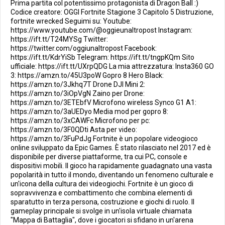
Prima partita col potentissimo protagonista di Dragon Ball :)
Codice creatore: OGGI Fortnite Stagione 3 Capitolo 5 Distruzione,
fortnite wrecked Seguimi su: Youtube:
https://www.youtube.com/@oggieunaltropost Instagram:
https://ift.tt/T24MYSg Twitter:
https://twitter.com/oggiunaltropost Facebook:
https://ift.tt/KdrYiSb Telegram: https://ift.tt/tngpKQm Sito
ufficiale: https://ift.tt/UXrpQDG La mia attrezzatura: Insta360 GO
3: https://amzn.to/45U3poW Gopro 8 Hero Black:
https://amzn.to/3Jkhq7T Drone DJI Mini 2:
https://amzn.to/3iOpVgN Zaino per Drone:
https://amzn.to/3ETEbfV Microfono wireless Synco G1 A1:
https://amzn.to/3aUEDyo Media mod per gopro 8:
https://amzn.to/3xCAWFc Microfono per pc:
https://amzn.to/3F0QDti Asta per video:
https://amzn.to/3FuPdJg Fortnite è un popolare videogioco
online sviluppato da Epic Games. È stato rilasciato nel 2017 ed è
disponibile per diverse piattaforme, tra cui PC, console e
dispositivi mobili. Il gioco ha rapidamente guadagnato una vasta
popolarità in tutto il mondo, diventando un fenomeno culturale e
un'icona della cultura dei videogiochi. Fortnite è un gioco di
sopravvivenza e combattimento che combina elementi di
sparatutto in terza persona, costruzione e giochi di ruolo. Il
gameplay principale si svolge in un'isola virtuale chiamata
"Mappa di Battaglia", dove i giocatori si sfidano in un'arena