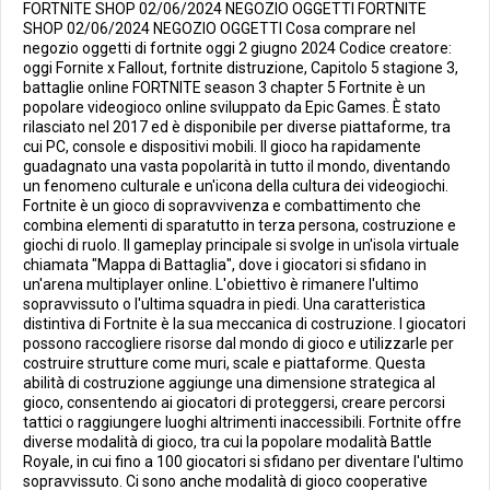
FORTNITE SHOP 02/06/2024 NEGOZIO OGGETTI FORTNITE
SHOP 02/06/2024 NEGOZIO OGGETTI Cosa comprare nel
negozio oggetti di fortnite oggi 2 giugno 2024 Codice creatore:
oggi Fornite x Fallout, fortnite distruzione, Capitolo 5 stagione 3,
battaglie online FORTNITE season 3 chapter 5 Fortnite è un
popolare videogioco online sviluppato da Epic Games. È stato
rilasciato nel 2017 ed è disponibile per diverse piattaforme, tra
cui PC, console e dispositivi mobili. Il gioco ha rapidamente
guadagnato una vasta popolarità in tutto il mondo, diventando
un fenomeno culturale e un'icona della cultura dei videogiochi.
Fortnite è un gioco di sopravvivenza e combattimento che
combina elementi di sparatutto in terza persona, costruzione e
giochi di ruolo. Il gameplay principale si svolge in un'isola virtuale
chiamata "Mappa di Battaglia", dove i giocatori si sfidano in
un'arena multiplayer online. L'obiettivo è rimanere l'ultimo
sopravvissuto o l'ultima squadra in piedi. Una caratteristica
distintiva di Fortnite è la sua meccanica di costruzione. I giocatori
possono raccogliere risorse dal mondo di gioco e utilizzarle per
costruire strutture come muri, scale e piattaforme. Questa
abilità di costruzione aggiunge una dimensione strategica al
gioco, consentendo ai giocatori di proteggersi, creare percorsi
tattici o raggiungere luoghi altrimenti inaccessibili. Fortnite offre
diverse modalità di gioco, tra cui la popolare modalità Battle
Royale, in cui fino a 100 giocatori si sfidano per diventare l'ultimo
sopravvissuto. Ci sono anche modalità di gioco cooperative