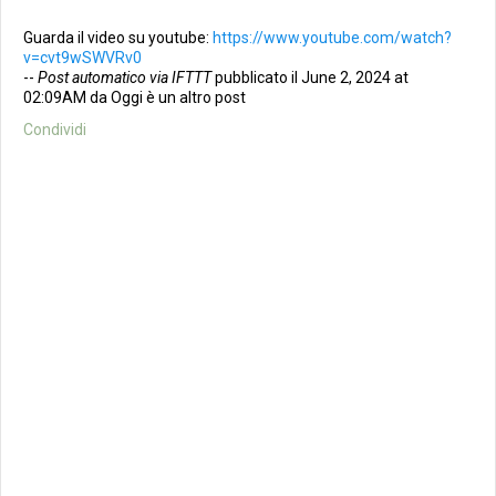
Guarda il video su youtube:
https://www.youtube.com/watch?
v=cvt9wSWVRv0
--
Post automatico via IFTTT
pubblicato il June 2, 2024 at
02:09AM da Oggi è un altro post
Condividi