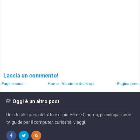
Lascia un commento!
‹Pagina succ
-
Home
-
Versione desktop
-
Pagina prec›
Oggi è un altro post
Un sito che parla di tutto e di più. Film e Cinema, psicologia, serie
tv, guide per il computer, curiosità, viaggi.