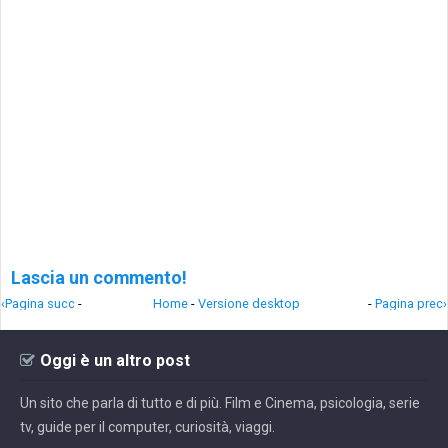
Lascia un commento!
‹Pagina succ
-
Home
-
Versione desktop
-
Pagina prec›
Oggi è un altro post
Un sito che parla di tutto e di più. Film e Cinema, psicologia, serie
tv, guide per il computer, curiosità, viaggi.