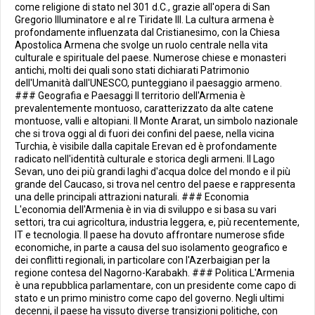
come religione di stato nel 301 d.C., grazie all'opera di San
Gregorio Illuminatore e al re Tiridate III. La cultura armena è
profondamente influenzata dal Cristianesimo, con la Chiesa
Apostolica Armena che svolge un ruolo centrale nella vita
culturale e spirituale del paese. Numerose chiese e monasteri
antichi, molti dei quali sono stati dichiarati Patrimonio
dell'Umanità dall'UNESCO, punteggiano il paesaggio armeno.
### Geografia e Paesaggi Il territorio dell'Armenia è
prevalentemente montuoso, caratterizzato da alte catene
montuose, valli e altopiani. Il Monte Ararat, un simbolo nazionale
che si trova oggi al di fuori dei confini del paese, nella vicina
Turchia, è visibile dalla capitale Erevan ed è profondamente
radicato nell'identità culturale e storica degli armeni. Il Lago
Sevan, uno dei più grandi laghi d'acqua dolce del mondo e il più
grande del Caucaso, si trova nel centro del paese e rappresenta
una delle principali attrazioni naturali. ### Economia
L'economia dell'Armenia è in via di sviluppo e si basa su vari
settori, tra cui agricoltura, industria leggera, e, più recentemente,
IT e tecnologia. Il paese ha dovuto affrontare numerose sfide
economiche, in parte a causa del suo isolamento geografico e
dei conflitti regionali, in particolare con l'Azerbaigian per la
regione contesa del Nagorno-Karabakh. ### Politica L'Armenia
è una repubblica parlamentare, con un presidente come capo di
stato e un primo ministro come capo del governo. Negli ultimi
decenni, il paese ha vissuto diverse transizioni politiche, con