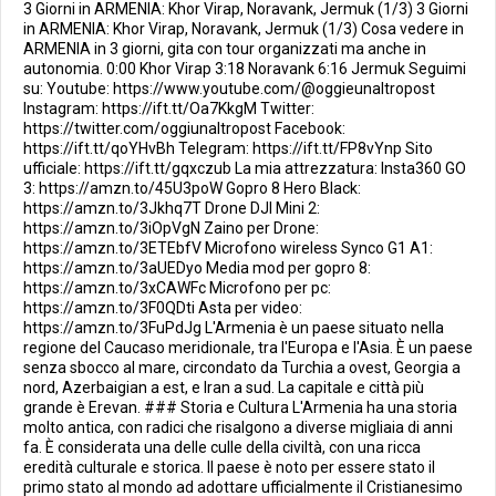
3 Giorni in ARMENIA: Khor Virap, Noravank, Jermuk (1/3) 3 Giorni
in ARMENIA: Khor Virap, Noravank, Jermuk (1/3) Cosa vedere in
ARMENIA in 3 giorni, gita con tour organizzati ma anche in
autonomia. 0:00 Khor Virap 3:18 Noravank 6:16 Jermuk Seguimi
su: Youtube: https://www.youtube.com/@oggieunaltropost
Instagram: https://ift.tt/Oa7KkgM Twitter:
https://twitter.com/oggiunaltropost Facebook:
https://ift.tt/qoYHvBh Telegram: https://ift.tt/FP8vYnp Sito
ufficiale: https://ift.tt/gqxczub La mia attrezzatura: Insta360 GO
3: https://amzn.to/45U3poW Gopro 8 Hero Black:
https://amzn.to/3Jkhq7T Drone DJI Mini 2:
https://amzn.to/3iOpVgN Zaino per Drone:
https://amzn.to/3ETEbfV Microfono wireless Synco G1 A1:
https://amzn.to/3aUEDyo Media mod per gopro 8:
https://amzn.to/3xCAWFc Microfono per pc:
https://amzn.to/3F0QDti Asta per video:
https://amzn.to/3FuPdJg L'Armenia è un paese situato nella
regione del Caucaso meridionale, tra l'Europa e l'Asia. È un paese
senza sbocco al mare, circondato da Turchia a ovest, Georgia a
nord, Azerbaigian a est, e Iran a sud. La capitale e città più
grande è Erevan. ### Storia e Cultura L'Armenia ha una storia
molto antica, con radici che risalgono a diverse migliaia di anni
fa. È considerata una delle culle della civiltà, con una ricca
eredità culturale e storica. Il paese è noto per essere stato il
primo stato al mondo ad adottare ufficialmente il Cristianesimo