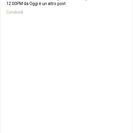
12:00PM da Oggi è un altro post
Condividi