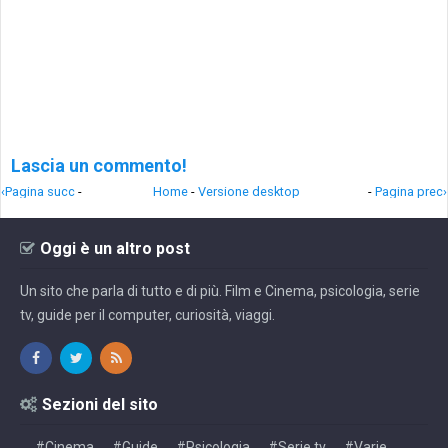
Lascia un commento!
‹Pagina succ
-
Home
-
Versione desktop
-
Pagina prec›
Oggi è un altro post
Un sito che parla di tutto e di più. Film e Cinema, psicologia, serie
tv, guide per il computer, curiosità, viaggi.
Sezioni del sito
#Cinema
#Guide
#Psicologia
#Serie tv
#Varie