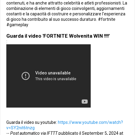
contenuti, e ha anche attratto celebrità e atleti professionisti. La
combinazione di elementi di gioco coinvolgenti, aggiornamenti
costanti e la capacità di costruire e personalizzare l'esperienza
di gioco ha contribuito al suo successo duraturo. #fortnite
#gameplay
Guarda il video 'FORTNITE Wolvenita WIN !!!!'
:
Guarda il video su youtube:
https://www.youtube.com/watch?
v=SY2nit6tnzg
--
Post automatico via IFTTT
pubblicato il September 5, 2024 at