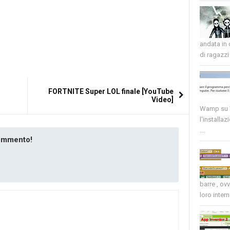
andata in
di ragazzi 
FORTNITE Super LOL finale [YouTube
Video]
Wamp su W
l'installaz
...
commento!
barre , ov
loro intern