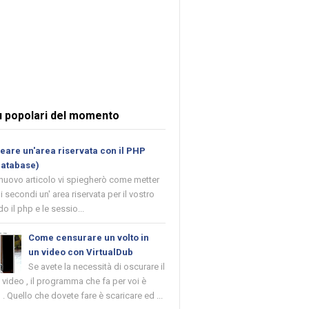
ù popolari del momento
are un'area riservata con il PHP
database)
 nuovo articolo vi spiegherò come metter
i secondi un' area riservata per il vostro
o il php e le sessio...
Come censurare un volto in
un video con VirtualDub
Se avete la necessità di oscurare il
n video , il programma che fa per voi è
 . Quello che dovete fare è scaricare ed ...