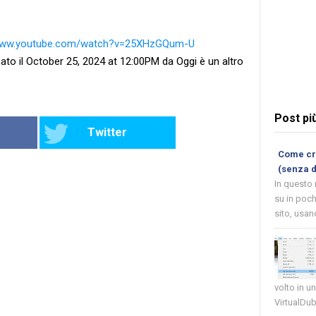
/www.youtube.com/watch?v=25XHzGQum-U
ato il October 25, 2024 at 12:00PM da Oggi è un altro
Post pi
Twitter
Come cre
(senza 
In questo
su in poch
sito, usand
volto in u
VirtualDub