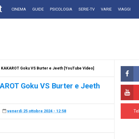
t
CINEMA
GUIDE
PSICOLOGIA
SERIE-TV
VARIE
VIAGGI
KAKAROT Goku VS Burter e Jeeth [YouTube Video]
ROT Goku VS Burter e Jeeth
Te
venerdì 25 ottobre 2024 - 12:58