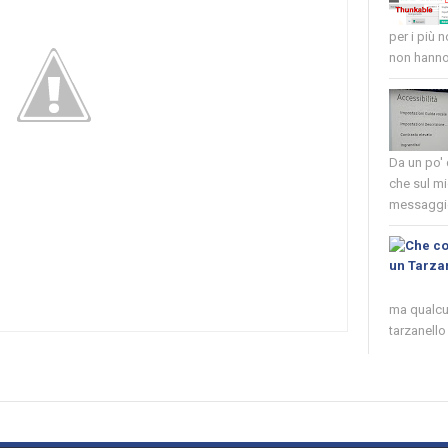
per i più 
non hanno 
Da un po'
che sul mi
messaggio
ma qualcun
tarzanello 