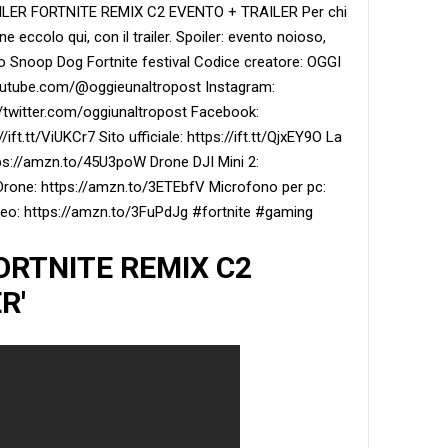
LER FORTNITE REMIX C2 EVENTO + TRAILER Per chi
e eccolo qui, con il trailer. Spoiler: evento noioso,
to Snoop Dog Fortnite festival Codice creatore: OGGI
outube.com/@oggieunaltropost Instagram:
://twitter.com/oggiunaltropost Facebook:
/ift.tt/ViUKCr7 Sito ufficiale: https://ift.tt/QjxEY9O La
tps://amzn.to/45U3poW Drone DJI Mini 2:
Drone: https://amzn.to/3ETEbfV Microfono per pc:
deo: https://amzn.to/3FuPdJg #fortnite #gaming
'FORTNITE REMIX C2
R'