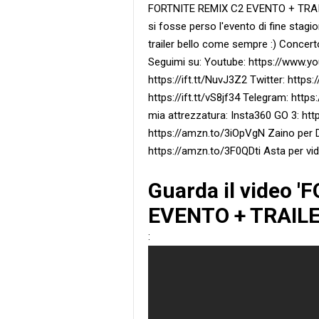
FORTNITE REMIX C2 EVENTO + TRAI
si fosse perso l'evento di fine stagion
trailer bello come sempre :) Concer
Seguimi su: Youtube: https://www.y
https://ift.tt/NuvJ3Z2 Twitter: https
https://ift.tt/vS8jf34 Telegram: https:/
mia attrezzatura: Insta360 GO 3: ht
https://amzn.to/3iOpVgN Zaino per 
https://amzn.to/3F0QDti Asta per vi
Guarda il video 
EVENTO + TRAILE
: