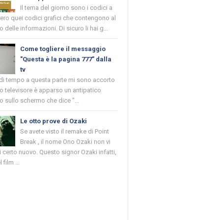
Il tema del giorno sono i codici a
vero quei codici grafici che contengono al
o delle informazioni. Di sicuro li hai g...
Come togliere il messaggio
"Questa è la pagina 777" dalla
tv
 di tempo a questa parte mi sono accorto
o televisore è apparso un antipatico
 sullo schermo che dice "...
Le otto prove di Ozaki
Se avete visto il remake di Point
Break , il nome Ono Ozaki non vi
 certo nuovo. Questo signor Ozaki infatti,
 film ...