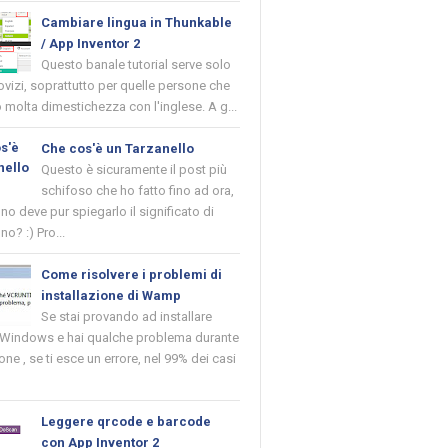
Cambiare lingua in Thunkable
/ App Inventor 2
Questo banale tutorial serve solo
novizi, soprattutto per quelle persone che
molta dimestichezza con l'inglese. A g...
Che cos'è un Tarzanello
Questo è sicuramente il post più
schifoso che ho fatto fino ad ora,
o deve pur spiegarlo il significato di
no? :) Pro...
Come risolvere i problemi di
installazione di Wamp
Se stai provando ad installare
indows e hai qualche problema durante
ione , se ti esce un errore, nel 99% dei casi
Leggere qrcode e barcode
con App Inventor 2