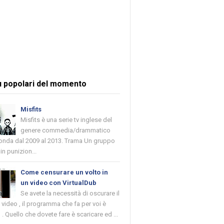
ù popolari del momento
Misfits
Misfits è una serie tv inglese del
genere commedia/drammatico
 onda dal 2009 al 2013. Trama Un gruppo
in punizion...
Come censurare un volto in
un video con VirtualDub
Se avete la necessità di oscurare il
n video , il programma che fa per voi è
 . Quello che dovete fare è scaricare ed ...