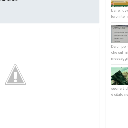
barre , ov
loro intern
Da un po'
che sul mi
messaggio
suonerà di
è citato nel