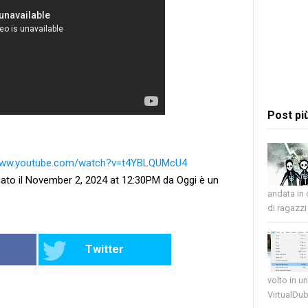
Post pi
/www.youtube.com/watch?v=t4YBLQUMcU4
ato il November 2, 2024 at 12:30PM da Oggi è un
andata in
di ragazzi 
Twitter
volto in u
VirtualDub