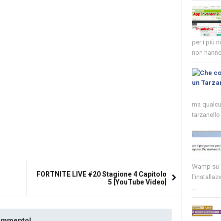
per i più 
non hanno 
ma qualcun
tarzanello 
Wamp su W
FORTNITE LIVE #20 Stagione 4 Capitolo
l'installaz
5 [YouTube Video]
...
commento!