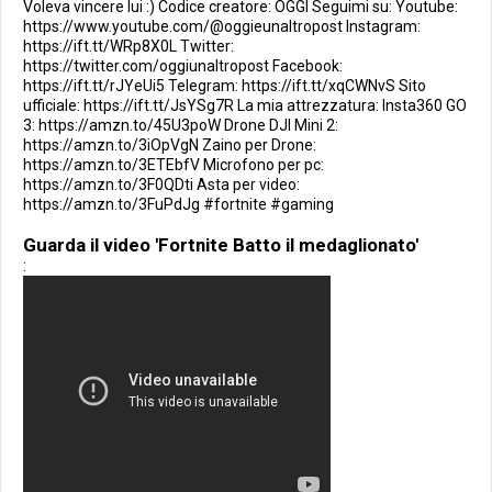
Voleva vincere lui :) Codice creatore: OGGI Seguimi su: Youtube:
https://www.youtube.com/@oggieunaltropost Instagram:
https://ift.tt/WRp8X0L Twitter:
https://twitter.com/oggiunaltropost Facebook:
https://ift.tt/rJYeUi5 Telegram: https://ift.tt/xqCWNvS Sito
ufficiale: https://ift.tt/JsYSg7R La mia attrezzatura: Insta360 GO
3: https://amzn.to/45U3poW Drone DJI Mini 2:
https://amzn.to/3iOpVgN Zaino per Drone:
https://amzn.to/3ETEbfV Microfono per pc:
https://amzn.to/3F0QDti Asta per video:
https://amzn.to/3FuPdJg #fortnite #gaming
Guarda il video 'Fortnite Batto il medaglionato'
: