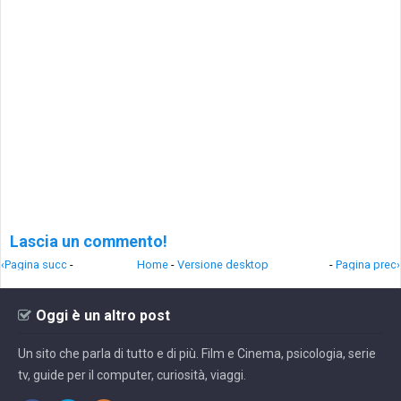
Lascia un commento!
‹Pagina succ
-
Home
-
Versione desktop
-
Pagina prec›
Oggi è un altro post
Un sito che parla di tutto e di più. Film e Cinema, psicologia, serie
tv, guide per il computer, curiosità, viaggi.