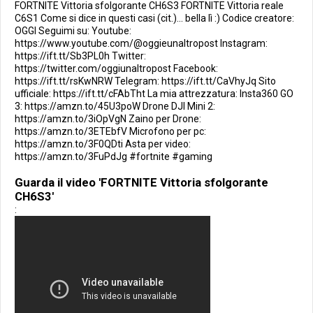
FORTNITE Vittoria sfolgorante CH6S3 FORTNITE Vittoria reale
C6S1 Come si dice in questi casi (cit.)... bella lì :) Codice creatore:
OGGI Seguimi su: Youtube:
https://www.youtube.com/@oggieunaltropost Instagram:
https://ift.tt/Sb3PL0h Twitter:
https://twitter.com/oggiunaltropost Facebook:
https://ift.tt/rsKwNRW Telegram: https://ift.tt/CaVhyJq Sito
ufficiale: https://ift.tt/cFAbTht La mia attrezzatura: Insta360 GO
3: https://amzn.to/45U3poW Drone DJI Mini 2:
https://amzn.to/3iOpVgN Zaino per Drone:
https://amzn.to/3ETEbfV Microfono per pc:
https://amzn.to/3F0QDti Asta per video:
https://amzn.to/3FuPdJg #fortnite #gaming
Guarda il video 'FORTNITE Vittoria sfolgorante
CH6S3'
: