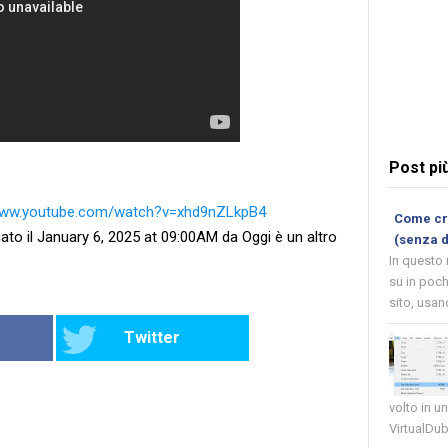
Post pi
/www.youtube.com/watch?v=xhd9nZLkpB4
Come cre
ato il January 6, 2025 at 09:00AM da Oggi è un altro
(senza 
In questo
su in poch
sito, usand
Twitter
volto in u
VirtualDub