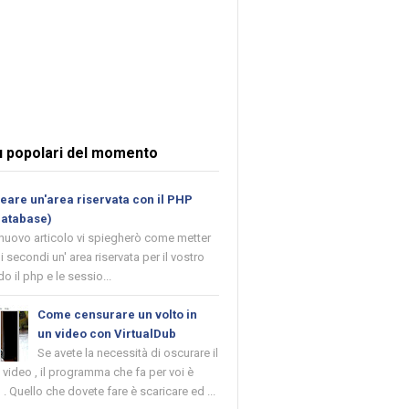
ù popolari del momento
are un'area riservata con il PHP
database)
 nuovo articolo vi spiegherò come metter
i secondi un' area riservata per il vostro
o il php e le sessio...
Come censurare un volto in
un video con VirtualDub
Se avete la necessità di oscurare il
n video , il programma che fa per voi è
 . Quello che dovete fare è scaricare ed ...