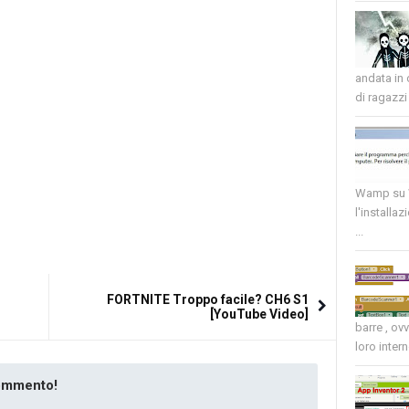
andata in
di ragazzi 
Wamp su W
l'installaz
...
1
FORTNITE Troppo facile? CH6 S1
[YouTube Video]
barre , ov
loro intern
commento!