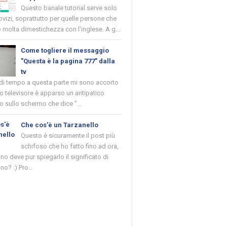
Questo banale tutorial serve solo
novizi, soprattutto per quelle persone che
molta dimestichezza con l'inglese. A g...
Come togliere il messaggio
"Questa è la pagina 777" dalla
tv
 di tempo a questa parte mi sono accorto
o televisore è apparso un antipatico
 sullo schermo che dice "...
Che cos'è un Tarzanello
Questo è sicuramente il post più
schifoso che ho fatto fino ad ora,
o deve pur spiegarlo il significato di
no? :) Pro...