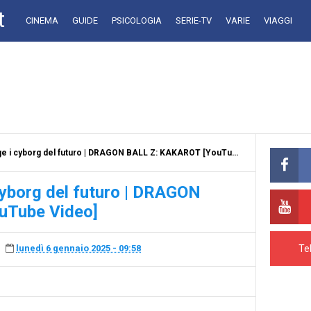
t
CINEMA
GUIDE
PSICOLOGIA
SERIE-TV
VARIE
VIAGGI
i cyborg del futuro | DRAGON BALL Z: KAKAROT [YouTube Video]
yborg del futuro | DRAGON
uTube Video]
Te
lunedì 6 gennaio 2025 - 09:58