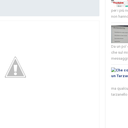
per i più 
non hanno 
Da un po'
che sul mi
messaggio
ma qualcun
tarzanello 