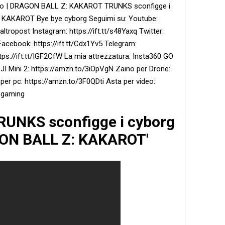
uro | DRAGON BALL Z: KAKAROT TRUNKS sconfigge i
: KAKAROT Bye bye cyborg Seguimi su: Youtube:
ropost Instagram: https://ift.tt/s48Yaxq Twitter:
Facebook: https://ift.tt/Cdx1Yv5 Telegram:
 https://ift.tt/IGF2CfW La mia attrezzatura: Insta360 GO
I Mini 2: https://amzn.to/3iOpVgN Zaino per Drone:
er pc: https://amzn.to/3F0QDti Asta per video:
#gaming
TRUNKS sconfigge i cyborg
GON BALL Z: KAKAROT'