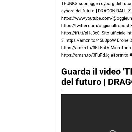
TRUNKS sconfigge i cyborg del fut
cyborg del futuro | DRAGON BALL Z
https://www.youtube.com/@oggieunalt
https://twitter.com/oggiunaltropost 
https://ift.tt/pHJ3c0i Sito ufficiale:
3: https://amzn.to/45U3poW Drone DJ
https://amzn.to/3ETEbfV Microfono p
https://amzn.to/3FuPdJg #fortnite 
Guarda il video '
del futuro | DRA
: