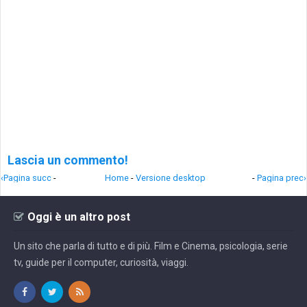
Lascia un commento!
‹Pagina succ
-
Home
-
Versione desktop
-
Pagina prec›
Oggi è un altro post
Un sito che parla di tutto e di più. Film e Cinema, psicologia, serie
tv, guide per il computer, curiosità, viaggi.