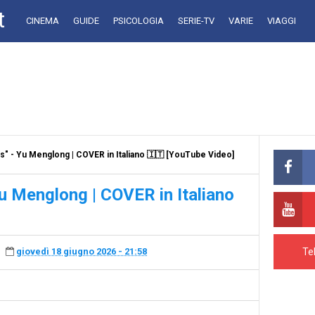
t
CINEMA
GUIDE
PSICOLOGIA
SERIE-TV
VARIE
VIAGGI
 - Yu Menglong | COVER in Italiano 🇮🇹 [YouTube Video]
 Menglong | COVER in Italiano
Te
giovedì 18 giugno 2026 - 21:58