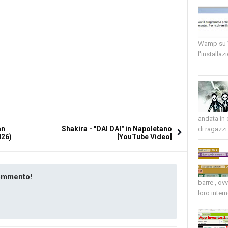
Wamp su W
l'installaz
...
andata in
an
Shakira - "DAI DAI" in Napoletano
di ragazzi 
026)
[YouTube Video]
commento!
barre , ov
loro intern