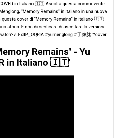
COVER in Italiano 🇮🇹 Ascolta questa commovente
Menglong, "Memory Remains" in italiano in una nuova
n questa cover di "Memory Remains" in italiano 🇮🇹
a storia. E non dimenticare di ascoltare la versione
com/watch?v=FxltP_OQRlA #yumenglong #于朦胧 #cover
"Memory Remains" - Yu
in Italiano 🇮🇹'