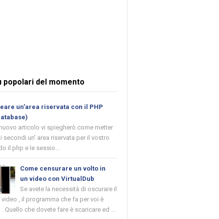
ù popolari del momento
are un'area riservata con il PHP
database)
 nuovo articolo vi spiegherò come metter
i secondi un' area riservata per il vostro
o il php e le sessio...
Come censurare un volto in
un video con VirtualDub
Se avete la necessità di oscurare il
n video , il programma che fa per voi è
 . Quello che dovete fare è scaricare ed ...