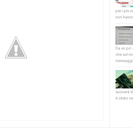
per i più 
non hanno 
Da un po'
che sul mi
messaggio
suonerà di
è citato nel