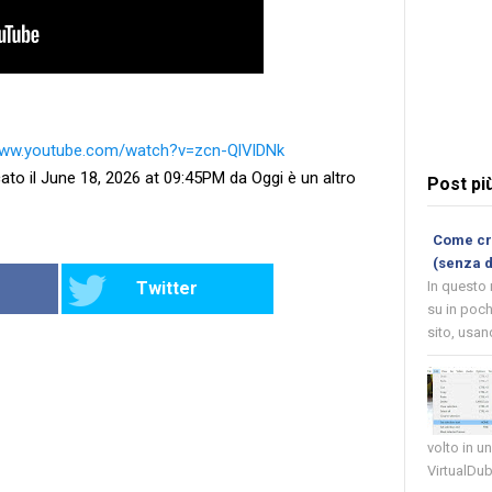
www.youtube.com/watch?v=zcn-QlVlDNk
ato il June 18, 2026 at 09:45PM da Oggi è un altro
Post pi
Come cre
(senza 
Twitter
In questo
su in poch
sito, usand
volto in u
VirtualDub