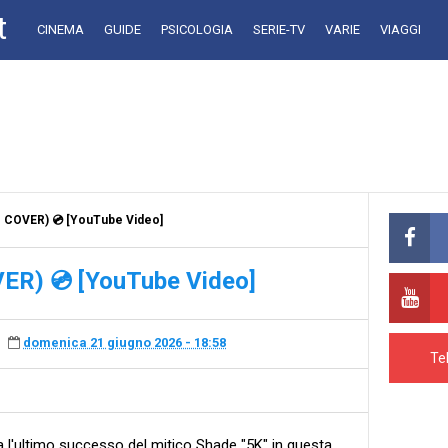
t
CINEMA
GUIDE
PSICOLOGIA
SERIE-TV
VARIE
VIAGGI
 COVER) 💿 [YouTube Video]
R) 💿 [YouTube Video]
domenica 21 giugno 2026 - 18:58
Te
l'ultimo successo del mitico Shade "5K" in questa