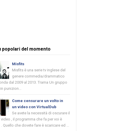
ù popolari del momento
Misfits
Misfits è una serie tv inglese del
genere commedia/drammatico
 onda dal 2009 al 2013. Trama Un gruppo
in punizion...
Come censurare un volto in
un video con VirtualDub
Se avete la necessità di oscurare il
n video , il programma che fa per voi è
 . Quello che dovete fare è scaricare ed ...