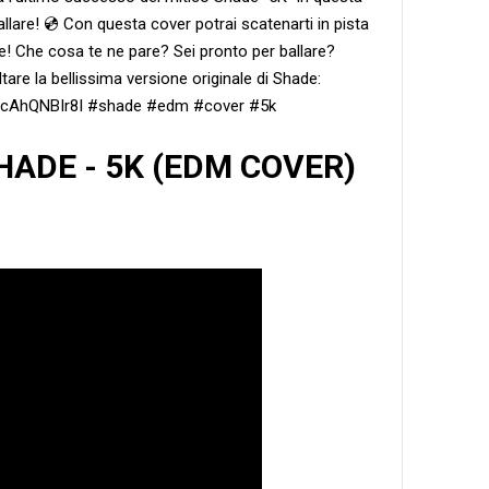
lare! 💿 Con questa cover potrai scatenarti in pista
de! Che cosa te ne pare? Sei pronto per ballare?
are la bellissima versione originale di Shade:
lcAhQNBIr8I #shade #edm #cover #5k
'SHADE - 5K (EDM COVER)