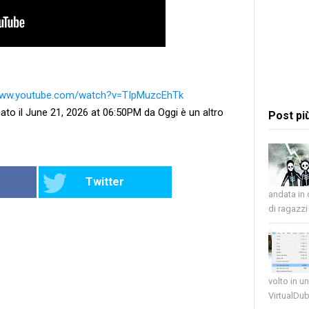
/www.youtube.com/watch?v=TIpMuzcEhTk
ato il June 21, 2026 at 06:50PM da Oggi è un altro
Post pi
Twitter
andata in
di ragazzi 
volto in u
VirtualDub