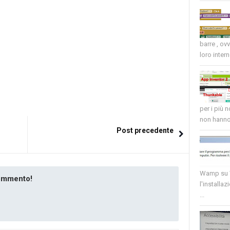
barre , ov
loro intern
per i più 
non hanno 
Post precedente
Wamp su W
commento!
l'installaz
...