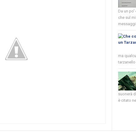
Da un po'
che sul mi
messaggio
ma qualcun
tarzanello 
suonerà di
è citato nel