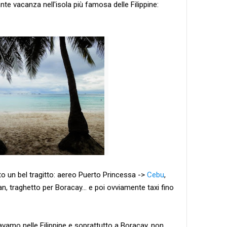
te vacanza nell'isola più famosa delle Filippine:
o un bel tragitto: aereo Puerto Princessa ->
Cebu
,
n, traghetto per Boracay... e poi ovviamente taxi fino
avamo nelle Filippine e soprattutto a Boracay, non