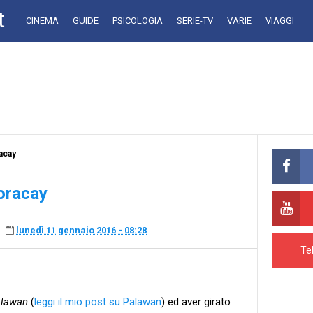
t
CINEMA
GUIDE
PSICOLOGIA
SERIE-TV
VARIE
VIAGGI
racay
Boracay
lunedì 11 gennaio 2016 - 08:28
Te
alawan
(
leggi il mio post su Palawan
) ed aver girato