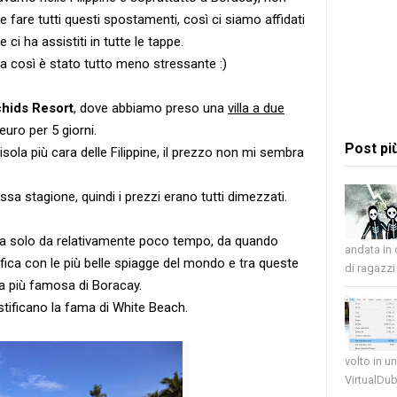
are tutti questi spostamenti, così ci siamo affidati
e ci ha assistiti in tutte le tappe.
 ma così è stato tutto meno stressante :)
hids Resort
, dove abbiamo preso una
villa a due
euro per 5 giorni.
Post pi
ola più cara delle Filippine, il prezzo non mi sembra
sa stagione, quindi i prezzi erano tutti dimezzati.
sa solo da relativamente poco tempo, da quando
andata in
ifica con le più belle spiagge del mondo e tra queste
di ragazzi 
gia più famosa di Boracay.
stificano la fama di White Beach.
volto in u
VirtualDub