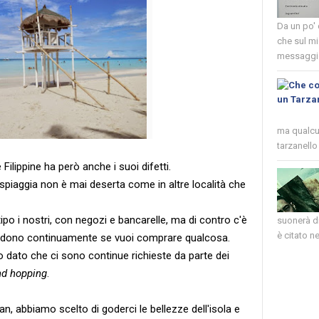
Da un po'
che sul mi
messaggio
ma qualcun
tarzanello 
Filippine ha però anche i suoi difetti.
 spiaggia non è mai deserta come in altre località che
ipo i nostri, con negozi e bancarelle, ma di contro c'è
suonerà di
è citato nel
hiedono continuamente se vuoi comprare qualcosa.
o dato che ci sono continue richieste da parte dei
nd hopping
.
, abbiamo scelto di goderci le bellezze dell'isola e