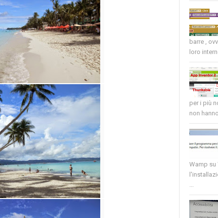
barre , ov
loro intern
per i più 
non hanno 
Wamp su W
l'installaz
...