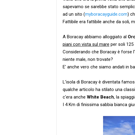
sapevamo se sarebbe stato semplice f
ad un sito (
myboracayguide.com
) ch
Fattibile era fattibile anche da soli,
A Boracay abbiamo alloggiato al
Orc
piani con vista sul mare
per soli 125 
Considerando che Boracay è forse l'is
niente male, non trovate?
E' anche vero che siamo andati in bas
L'isola di Boracay è diventata famo
qualche articolo ha stilato una class
c'era anche
White Beach
, la spiag
I 4 Km di finissima sabbia bianca giu