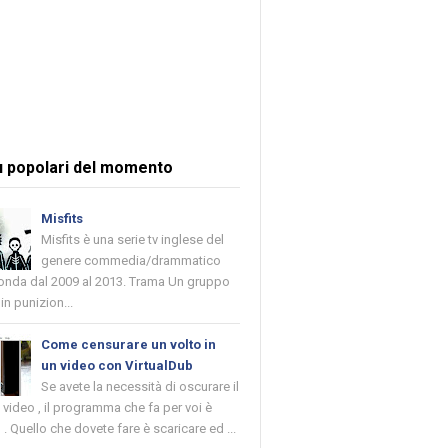
ù popolari del momento
Misfits
Misfits è una serie tv inglese del
genere commedia/drammatico
 onda dal 2009 al 2013. Trama Un gruppo
in punizion...
Come censurare un volto in
un video con VirtualDub
Se avete la necessità di oscurare il
n video , il programma che fa per voi è
 . Quello che dovete fare è scaricare ed ...