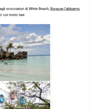
agli scocciatori di White Beach,
Boracay l'abbiamo
po' coi moto taxi.