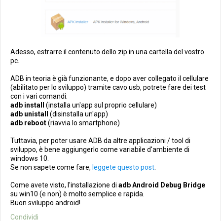
Adesso,
estrarre il contenuto dello zip
in una cartella del vostro
pc.
ADB in teoria è già funzionante, e dopo aver collegato il cellulare
(abilitato per lo sviluppo) tramite cavo usb, potrete fare dei test
con i vari comandi:
adb install
(installa un'app sul proprio cellulare)
adb unistall
(disinstalla un'app)
adb reboot
(riavvia lo smartphone)
Tuttavia, per poter usare ADB da altre applicazioni / tool di
sviluppo, è bene aggiungerlo come variabile d'ambiente di
windows 10.
Se non sapete come fare,
leggete questo post
.
Come avete visto, l'installazione di
adb Android Debug Bridge
su win10 (e non) è molto semplice e rapida.
Buon sviluppo android!
Condividi