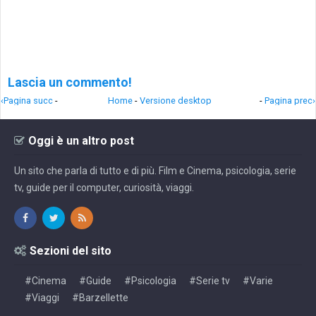
Lascia un commento!
‹Pagina succ
-
Home
-
Versione desktop
-
Pagina prec›
Oggi è un altro post
Un sito che parla di tutto e di più. Film e Cinema, psicologia, serie
tv, guide per il computer, curiosità, viaggi.
Sezioni del sito
#Cinema
#Guide
#Psicologia
#Serie tv
#Varie
#Viaggi
#Barzellette