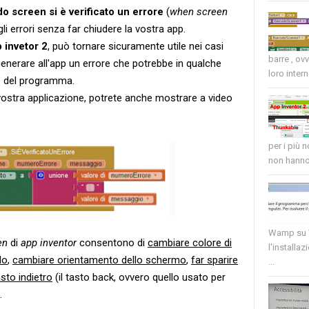
 screen si è verificato un errore
(
when screen
gli errori senza far chiudere la vostra app.
p invetor 2
, può tornare sicuramente utile nei casi
barre , ov
enerare all'app un errore che potrebbe in qualche
loro intern
e del programma.
vostra applicazione, potrete anche mostrare a video
per i più 
non hanno 
Wamp su W
en
di
app inventor
consentono di
cambiare colore di
l'installaz
do
,
cambiare orientamento dello schermo
,
far sparire
...
asto indietro
(il tasto back, ovvero quello usato per
.