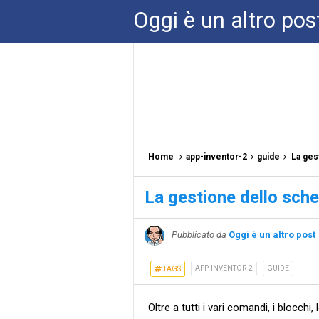
Oggi è un altro pos
Home
app-inventor-2
guide
La ges
La gestione dello sch
Pubblicato da
Oggi è un altro post
APP-INVENTOR-2
GUIDE
TAGS
Oltre a tutti i vari comandi, i blocchi,