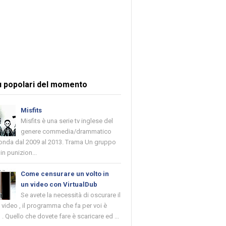
ù popolari del momento
Misfits
Misfits è una serie tv inglese del
genere commedia/drammatico
 onda dal 2009 al 2013. Trama Un gruppo
in punizion...
Come censurare un volto in
un video con VirtualDub
Se avete la necessità di oscurare il
n video , il programma che fa per voi è
 . Quello che dovete fare è scaricare ed ...