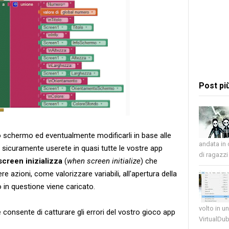
Post pi
lo schermo ed eventualmente modificarli in base alle
andata in
 sicuramente userete in quasi tutte le vostre app
di ragazzi 
creen inizializza
(
when screen initialize
) che
azioni, come valorizzare variabili, all'apertura della
in questione viene caricato.
volto in u
he consente di catturare gli errori del vostro gioco app
VirtualDub