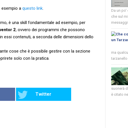
e esempio a
questo link
.
Da un po'
che sul mi
ermo, è una skill fondamentale ad esempio, per
messaggio
ventor 2
, ovvero dei programmi che possono
in essi contenuti, a seconda delle dimensioni dello
ante cose che è possibile gestire con la sezione
ma qualcun
oprirete solo con la pratica.
tarzanello 
suonerà di
Twitter
è citato nel