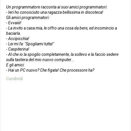
Un programmatore racconta ai suoi amici programmatori:
- Ieri ho conosciuto una ragazza bellissima in discoteca!
Gli amici programmatori:
- Evvaiiii!
- La invito a casa mia, le offro una cosa da bere, ed incomincio a
baciarla.
- Accipicchia!
- Lei mi fa: "Spogliami tutta!"
- Caspiterina!
- Al che io la spoglio completamente, la sollevo e la faccio sedere
sulla tastiera del mio nuovo computer...
E gli amici:
- Hai un PC nuovo? Che figata! Che processore ha?
Condividi