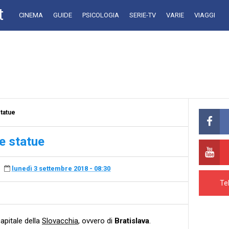
t
CINEMA
GUIDE
PSICOLOGIA
SERIE-TV
VARIE
VIAGGI
statue
le statue
lunedì 3 settembre 2018 - 08:30
Te
capitale della
Slovacchia
, ovvero di
Bratislava
.