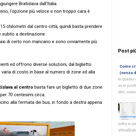
iungere Bratislava dall'Italia.
treno, l'opzione più veloce e non troppo cara è
 15 chilometri dal centro città, quindi basta prendere
e subito a destinazione.
 taxi di certo non mancano e sono ovviamente più
Post pi
enti ed offrono diverse soluzioni, dal biglietto
Come cre
ò varia di costo in base al numero di zone ed alla
(senza 
In questo
su in poch
tislava al centro
basta fare un biglietto di due zone
sito, usand
 per 70 centesimi circa.
va vicino alla fermata dei bus, in fondo a destra appena
volto in u
VirtualDub