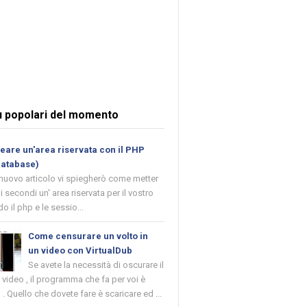
ù popolari del momento
are un'area riservata con il PHP
database)
 nuovo articolo vi spiegherò come metter
i secondi un' area riservata per il vostro
o il php e le sessio...
Come censurare un volto in
un video con VirtualDub
Se avete la necessità di oscurare il
n video , il programma che fa per voi è
 . Quello che dovete fare è scaricare ed ...