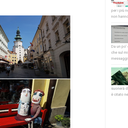
per i più 
non hanno 
Da un po'
che sul mi
messaggio
suonerà di
è citato nel