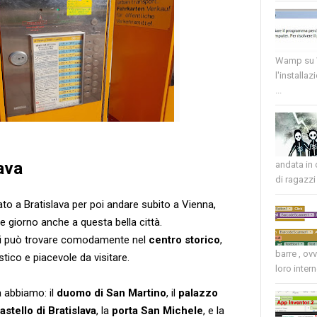
Wamp su W
l'installaz
...
ava
andata in
di ragazzi 
 a Bratislava per poi andare subito a Vienna,
e giorno anche a questa bella città.
a si può trovare comodamente nel
centro storico
,
barre , ov
stico e piacevole da visitare.
loro intern
a abbiamo: il
duomo di San Martino
, il
palazzo
astello di Bratislava
, la
porta San Michele
, e la