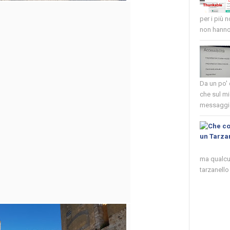
per i più 
non hanno 
Da un po'
che sul mi
messaggio
ma qualcun
tarzanello 