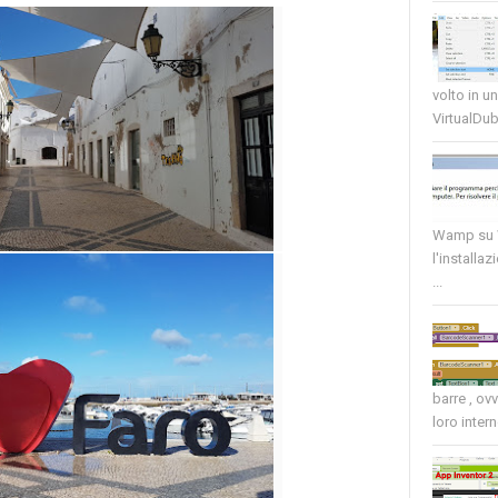
volto in u
VirtualDub
Wamp su W
l'installaz
...
barre , ov
loro intern