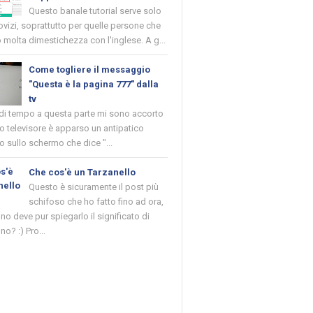
Questo banale tutorial serve solo
novizi, soprattutto per quelle persone che
molta dimestichezza con l'inglese. A g...
Come togliere il messaggio
"Questa è la pagina 777" dalla
tv
 di tempo a questa parte mi sono accorto
o televisore è apparso un antipatico
 sullo schermo che dice "...
Che cos'è un Tarzanello
Questo è sicuramente il post più
schifoso che ho fatto fino ad ora,
o deve pur spiegarlo il significato di
no? :) Pro...