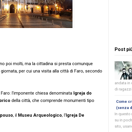
Post pi
o poi molti, ma la cittadina si presta comunque
 giornata, per cui una visita alla città di Faro, secondo
andata in
di ragazzi 
di Faro: l'imponente chiesa denominata
Igreja do
orico
della città, che comprende monumenti tipo
Come cre
(senza 
In questo
epouso
, il
Museu Arqueologico
, l'
Igreja De
su in poch
sito, usand