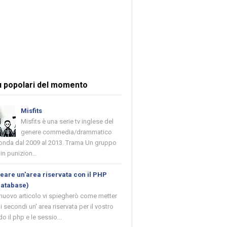
ù popolari del momento
Misfits
Misfits è una serie tv inglese del
genere commedia/drammatico
 onda dal 2009 al 2013. Trama Un gruppo
in punizion...
are un'area riservata con il PHP
database)
 nuovo articolo vi spiegherò come metter
i secondi un' area riservata per il vostro
o il php e le sessio...