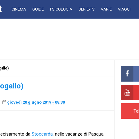
t
CINEMA
GUIDE
PSICOLOGIA
SERIE-TV
VARIE
VIAGGI
allo)
ogallo)
giovedì 20 giugno 2019 - 08:30
Te
precisamente da
Stoccarda
, nelle vacanze di Pasqua