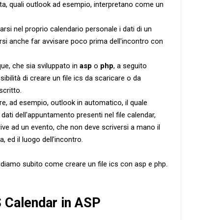
 posta, quali outlook ad esempio, interpretano come un
rsi nel proprio calendario personale i dati di un
si anche far avvisare poco prima dell'incontro con
ue, che sia sviluppato in
asp
o
php
, a seguito
ibilità di creare un file ics da scaricare o da
critto.
tire, ad esempio, outlook in automatico, il quale
i dati dell'appuntamento presenti nel file calendar,
scrive ad un evento, che non deve scriversi a mano il
, ed il luogo dell'incontro.
iamo subito come creare un file ics con asp e php.
 Calendar in ASP