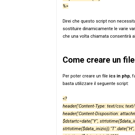
%>
Direi che questo script non necessita
sostituire dinamicamente le varie vari
che una volta chiamata consentirà al 
Come creare un file
Per poter creare un file
ics in php
, 
basta utilizzare il seguente script:
<?
header('Content-Type: text/csv; text/
header('Content-Disposition: attachm
$dstartc=date("Y", strtotime($data_in
strtotime($data_inizio))."T".date("H",