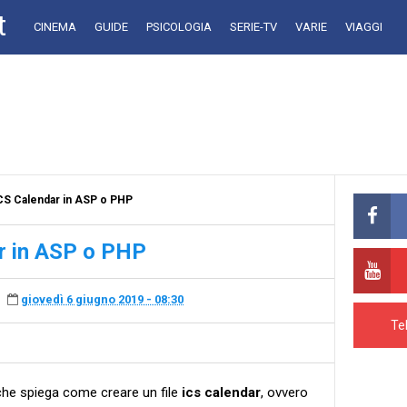
t
CINEMA
GUIDE
PSICOLOGIA
SERIE-TV
VARIE
VIAGGI
CS Calendar in ASP o PHP
r in ASP o PHP
giovedì 6 giugno 2019 - 08:30
Te
che spiega come creare un file
ics calendar
, ovvero