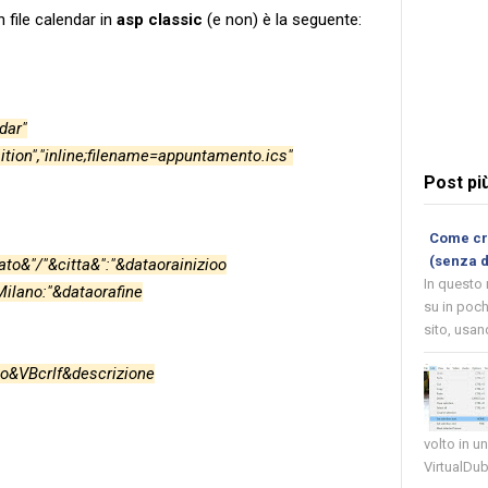
n file calendar in
asp classic
(e non) è la seguente:
dar"
tion","inline;filename=appuntamento.ics"
Post pi
Come cre
(senza 
to&"/"&citta&":"&dataorainizioo
In questo
Milano:"&dataorafine
su in poch
sito, usand
lo&VBcrlf&descrizione
volto in u
VirtualDub