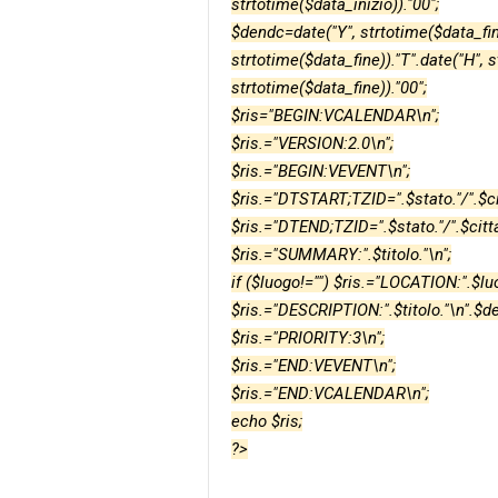
strtotime($data_inizio))."00";
$dendc=date("Y", strtotime($data_fine
strtotime($data_fine))."T".date("H", s
strtotime($data_fine))."00";
$ris="BEGIN:VCALENDAR\n";
$ris.="VERSION:2.0\n";
$ris.="BEGIN:VEVENT\n";
$ris.="DTSTART;TZID=".$stato."/".$citt
$ris.="DTEND;TZID=".$stato."/".$citta
$ris.="SUMMARY:".$titolo."\n";
if ($luogo!="") $ris.="LOCATION:".$luo
$ris.="DESCRIPTION:".$titolo."\n".$de
$ris.="PRIORITY:3\n";
$ris.="END:VEVENT\n";
$ris.="END:VCALENDAR\n";
echo $ris;
?>