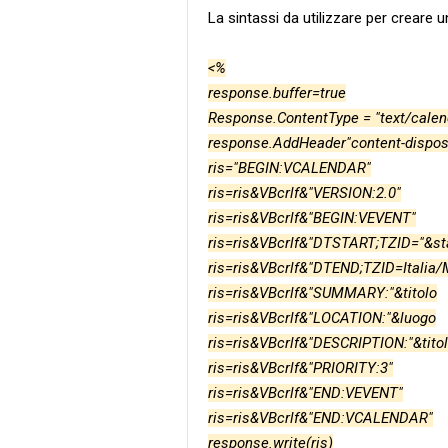
La sintassi da utilizzare per creare u
<%
response.buffer=true
Response.ContentType = "text/calen
response.AddHeader"content-disposi
ris="BEGIN:VCALENDAR"
ris=ris&VBcrlf&"VERSION:2.0"
ris=ris&VBcrlf&"BEGIN:VEVENT"
ris=ris&VBcrlf&"DTSTART;TZID="&sta
ris=ris&VBcrlf&"DTEND;TZID=Italia/
ris=ris&VBcrlf&"SUMMARY:"&titolo
ris=ris&VBcrlf&"LOCATION:"&luogo
ris=ris&VBcrlf&"DESCRIPTION:"&tito
ris=ris&VBcrlf&"PRIORITY:3"
ris=ris&VBcrlf&"END:VEVENT"
ris=ris&VBcrlf&"END:VCALENDAR"
response.write(ris)