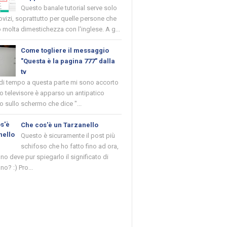
Questo banale tutorial serve solo
novizi, soprattutto per quelle persone che
molta dimestichezza con l'inglese. A g...
Come togliere il messaggio
"Questa è la pagina 777" dalla
tv
 di tempo a questa parte mi sono accorto
o televisore è apparso un antipatico
 sullo schermo che dice "...
Che cos'è un Tarzanello
Questo è sicuramente il post più
schifoso che ho fatto fino ad ora,
o deve pur spiegarlo il significato di
no? :) Pro...