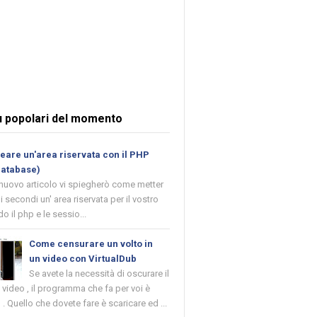
ù popolari del momento
are un'area riservata con il PHP
database)
 nuovo articolo vi spiegherò come metter
i secondi un' area riservata per il vostro
o il php e le sessio...
Come censurare un volto in
un video con VirtualDub
Se avete la necessità di oscurare il
n video , il programma che fa per voi è
 . Quello che dovete fare è scaricare ed ...