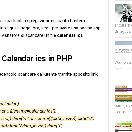
 di particolari spiegazioni, in quanto basterà
andata in
abili quali luogo, ora, ecc... per avere una pagina asp
di ragazzi 
visitatore di scaricare un file
calendar ics
.
 Calendar ics in PHP
Wamp su W
l'installaz
facendolo scaricare dall'utente tramite apposito link,
...
calendar');
barre , ov
ent; filename=calendar.ics');
loro intern
izio)).date("m", strtotime($data_inizio)).date("d",
 strtotime($data_inizio)).date("i",