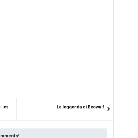
i ics
La leggenda di Beowulf
commento!