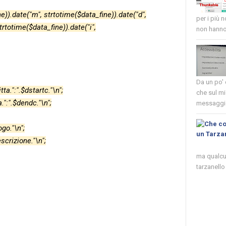
)).date("m", strtotime($data_fine)).date("d",
per i più 
trtotime($data_fine)).date("i",
non hanno 
Da un po'
a.":".$dstartc."\n";
che sul mi
.":".$dendc."\n";
messaggio
go."\n";
scrizione."\n";
ma qualcun
tarzanello 