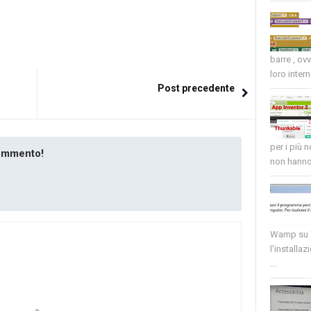
barre , ov
loro intern
Post precedente
per i più 
commento!
non hanno 
Wamp su W
l'installaz
...