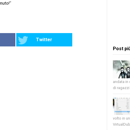
nuto!"
Twitter
Post pi
andata in
di ragazzi 
volto in u
VirtualDub