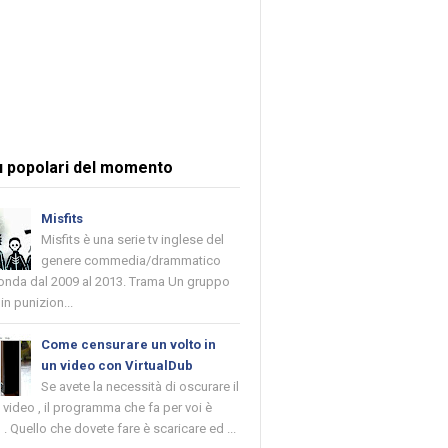
ù popolari del momento
Misfits
Misfits è una serie tv inglese del
genere commedia/drammatico
 onda dal 2009 al 2013. Trama Un gruppo
in punizion...
Come censurare un volto in
un video con VirtualDub
Se avete la necessità di oscurare il
n video , il programma che fa per voi è
 . Quello che dovete fare è scaricare ed ...