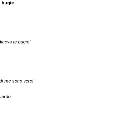
e bugie
:
diceva le bugie!
 di me sono vere!
iardo.