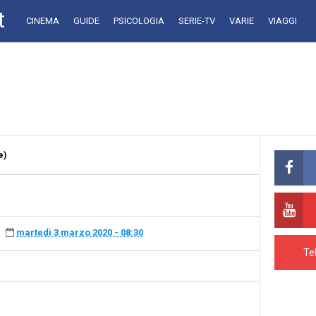
t
CINEMA
GUIDE
PSICOLOGIA
SERIE-TV
VARIE
VIAGGI
e)
martedì 3 marzo 2020 - 08:30
Te