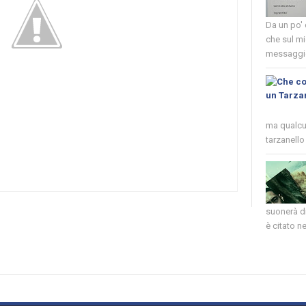
Da un po'
che sul mi
messaggio
ma qualcun
tarzanello 
suonerà di
è citato nel