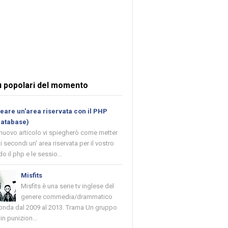
ù popolari del momento
are un'area riservata con il PHP
database)
 nuovo articolo vi spiegherò come metter
i secondi un' area riservata per il vostro
o il php e le sessio...
Misfits
Misfits è una serie tv inglese del
genere commedia/drammatico
 onda dal 2009 al 2013. Trama Un gruppo
in punizion...