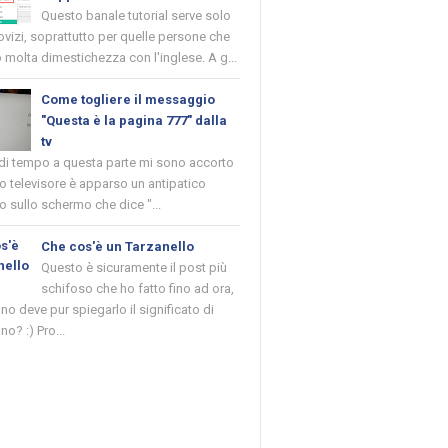
Questo banale tutorial serve solo
novizi, soprattutto per quelle persone che
molta dimestichezza con l'inglese. A g...
Come togliere il messaggio
"Questa è la pagina 777" dalla
tv
 di tempo a questa parte mi sono accorto
o televisore è apparso un antipatico
 sullo schermo che dice "...
Che cos'è un Tarzanello
Questo è sicuramente il post più
schifoso che ho fatto fino ad ora,
o deve pur spiegarlo il significato di
no? :) Pro...