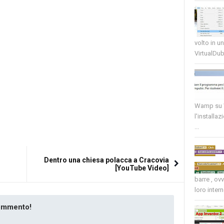
volto in u
VirtualDub
Wamp su W
l'installaz
...
Dentro una chiesa polacca a Cracovia
[YouTube Video]
barre , ov
loro intern
commento!