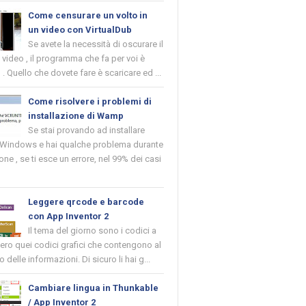
Come censurare un volto in
un video con VirtualDub
Se avete la necessità di oscurare il
n video , il programma che fa per voi è
 . Quello che dovete fare è scaricare ed ...
Come risolvere i problemi di
installazione di Wamp
Se stai provando ad installare
indows e hai qualche problema durante
ione , se ti esce un errore, nel 99% dei casi
Leggere qrcode e barcode
con App Inventor 2
Il tema del giorno sono i codici a
vero quei codici grafici che contengono al
o delle informazioni. Di sicuro li hai g...
Cambiare lingua in Thunkable
/ App Inventor 2