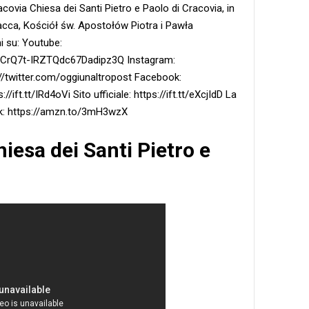
acovia Chiesa dei Santi Pietro e Paolo di Cracovia, in
olacca, Kościół św. Apostołów Piotra i Pawła
 su: Youtube:
UCrQ7t-IRZTQdc67Dadipz3Q Instagram:
s://twitter.com/oggiunaltropost Facebook:
//ift.tt/IRd4oVi Sito ufficiale: https://ift.tt/eXcjIdD La
ck: https://amzn.to/3mH3wzX
hiesa dei Santi Pietro e