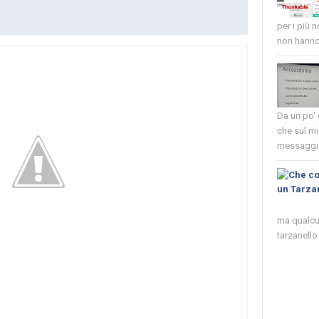
per i più 
non hanno 
Da un po'
che sul mi
messaggio
ma qualcun
tarzanello 