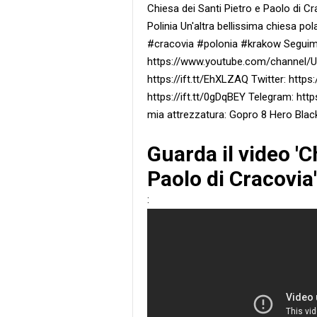
Chiesa dei Santi Pietro e Paolo di Cr
Polinia Un'altra bellissima chiesa p
#cracovia #polonia #krakow Seguimi
https://www.youtube.com/channel/
https://ift.tt/EhXLZAQ Twitter: http
https://ift.tt/0gDqBEY Telegram: https:
mia attrezzatura: Gopro 8 Hero Bla
Guarda il video 'C
Paolo di Cracovia'
: