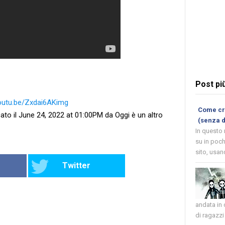
Post pi
youtu.be/Zxdai6AKimg
Come cre
ato il June 24, 2022 at 01:00PM da Oggi è un altro
(senza 
In questo
su in poch
sito, usand
Twitter
andata in
di ragazzi 