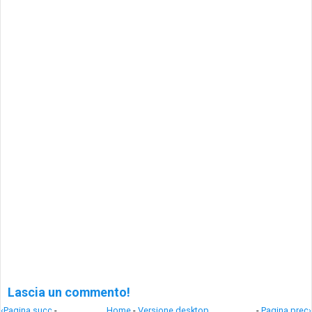
Lascia un commento!
‹Pagina succ
-
Home
-
Versione desktop
-
Pagina prec›