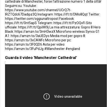
cattedrale di Manchester, forse l'attrazione numero 1 della città!
Seguimi su: Youtube:
https://www.youtube.com/channel/UCrQ7t-
IRZTQdc67Dadipz3Q Instagram: https://ift.tt/DMo8Qqt Twitter:
https://twitter.com/oggiunaltropost Facebook:
https://ift.tt/0nt5apS Telegram: https://ift.tt/PzOQvFi Sito
ufficiale: https://ift.tt/QpiXK9j La mia attrezzatura: Gopro 8 Hero
Black: https://amzn.to/3mH3wzX Microfono wireless Synco G1
A1: https://amzn.to/3aUEDyo Media mod per gopro 8:
https://amzn.to/3xCAWFc Microfono per pc:
https://amzn.to/3F0QDti Asta per video:
https://amzn.to/3FuPdJg #Manchester #england
Guarda il video 'Manchester Cathedral'
: