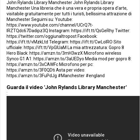
John Rylands Library Manchester John Rylands Library
Manchester Una libreria che è una vera e propria opera d'arte,
visitabile gratuitamente per tutti i turisti, bellissima attrazione di
Manchester Seguimi su: Youtube:
https://www.youtube.com/channel/UCrQ7t-
IRZTQdc67Dadipz3Q Instagram: https://ift.tt/QsGeRhy Twitter:
https://twitter.com/oggiunaltropost Facebook:
https://ift.tt/vMzkLtd Telegram: https://ift.tt/CwLoIRO Sito
ufficiale: https://ift.tt/VpGlUaM La mia attrezzatura: Gopro 8
Hero Black: https://amzn.to/3mH3wzX Microfono wireless
Synco G1 A1: https://amzn.to/3aUEDyo Media mod per gopro 8:
https://amzn.to/3xCAWFc Microfono per pc:
https://amzn.to/3F0QDti Asta per video:
https://amzn.to/3FuPdJg #Manchester #england
Guarda il video 'John Rylands Library Manchester'
: