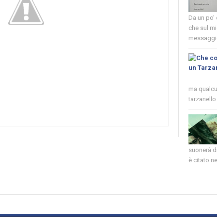
Da un po'
che sul mi
messaggio
ma qualcun
tarzanello 
suonerà di
è citato nel