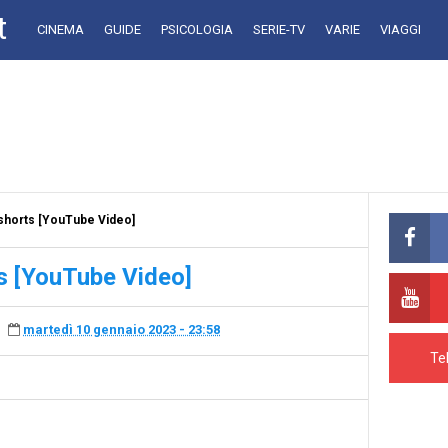
t
CINEMA
GUIDE
PSICOLOGIA
SERIE-TV
VARIE
VIAGGI
horts [YouTube Video]
 [YouTube Video]
martedì 10 gennaio 2023 - 23:58
Te