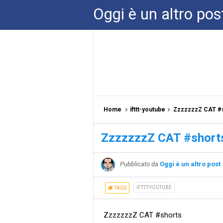
Oggi è un altro pos
Home
ifttt-youtube
ZzzzzzzZ CAT #s
ZzzzzzzZ CAT #shorts
Pubblicato da
Oggi è un altro post
IFTTT-YOUTUBE
TAGS
ZzzzzzzZ CAT #shorts