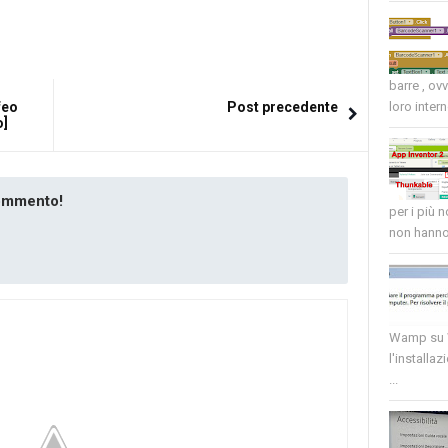
barre , ov
feo
Post precedente
loro intern
o]
commento!
per i più 
non hanno 
Wamp su W
l'installaz
...