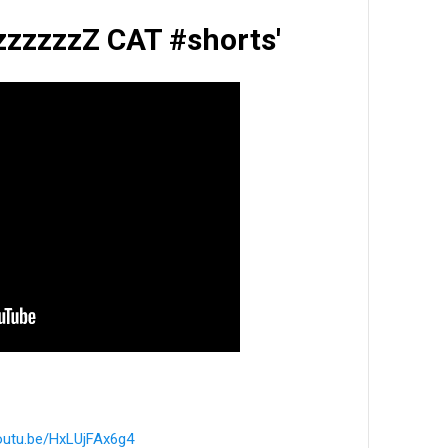
ZzzzzzzZ CAT #shorts'
youtu.be/HxLUjFAx6g4