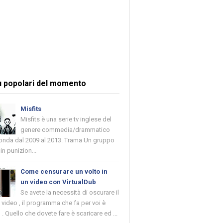
ù popolari del momento
Misfits
Misfits è una serie tv inglese del
genere commedia/drammatico
 onda dal 2009 al 2013. Trama Un gruppo
in punizion...
Come censurare un volto in
un video con VirtualDub
Se avete la necessità di oscurare il
n video , il programma che fa per voi è
 . Quello che dovete fare è scaricare ed ...